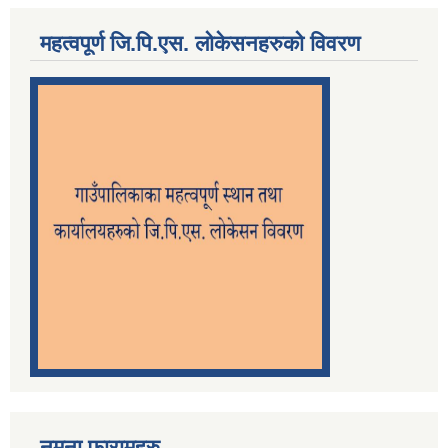
महत्वपूर्ण जि.पि.एस. लोकेसनहरुको विवरण
नमुना फारामहरु