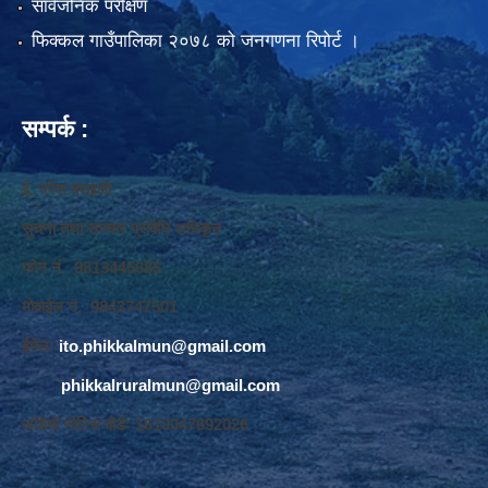
सार्वजनिक परीक्षण
फिक्कल गाउँपालिका २०७८ को जनगणना रिपोर्ट ।
सम्पर्क :
ई. नरेश बराइली
सुचना तथा सञ्‍चार प्रविधि अधिकृत
फोन नं. 9813445685
मोवाईल नं. 9843747501
ईमेलः
ito.phikkalmun@gmail.com
phikkalruralmun@gmail.com
अडियो नोटिस वोर्डः 1610047692026