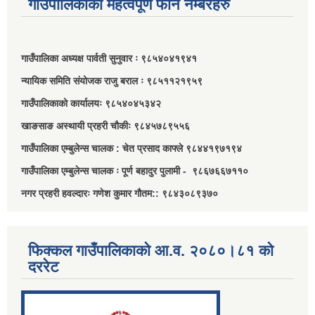
गाउँपालिकाका महत्वपूर्ण फोन नम्बरहरु
गाउँपालिका अध्यक्ष पार्वती सुनुवार ः ९८५४०४१९४१
न्यायिक समिति संयोजक राजु बराल ः ९८५११२१९५९
गाउँपालिकाको कार्यालयः ९८५४०४५३४२
खाङसाङ अस्थायी प्रहरी चौकीः ९८४५७८९५५६
गाउँपालिका एम्बुलेन्स चालक : चेत प्रसाद काफ्ले ९८४४१९७१९४
गाउँपालिका एम्बुलेन्स चालक ः पूर्ण बहादुर पुलामी - ९८६७६६७११०
नगर प्रहरी हवल्दारः गणेश कुमार गौतम:: ९८४३०८९३७०
फिक्कल गाउँपालिकाको आ.व. २०८०।८१ को
दररेट