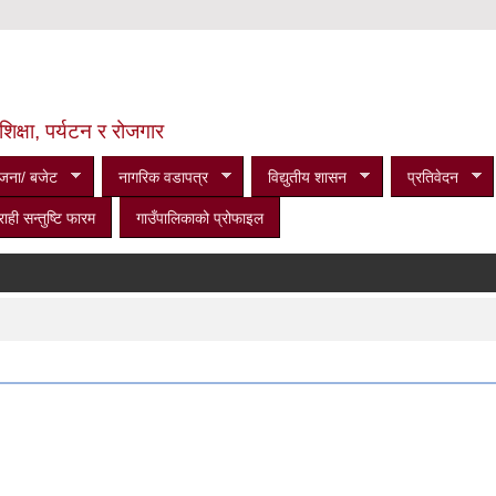
शिक्षा, पर्यटन र रोजगार
जना/ बजेट
नागरिक वडापत्र
विद्युतीय शासन
प्रतिवेदन
राही सन्तुष्टि फारम
गाउँपालिकाको प्रोफाइल