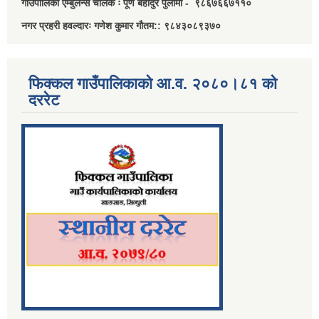
गाउँपालिका एम्बुलेन्स चालक ः पूर्ण बहादुर पुलामी - ९८६७६६७११०
नगर प्रहरी हवल्दारः गणेश कुमार गौतम:: ९८४३०८९३७०
फिक्कल गाउँपालिकाको आ.व. २०८०।८१ को
दररेट