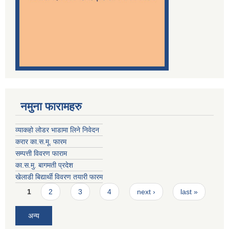
नमुना फारामहरु
व्याकहो लोडर भाडामा लिने निवेदन
करार का.स.मू. फारम
सम्पत्ती विवरण फाराम
का.स.मु. बागमती प्रदेश
खेलाडी बिद्यार्थी विवरण तयारी फारम
Pages
1
2
3
4
next ›
last »
अन्य