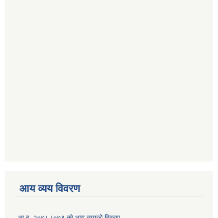
आय व्यय विवरण
आ.व. २०७८।०७९ को आय व्ययको विवरण