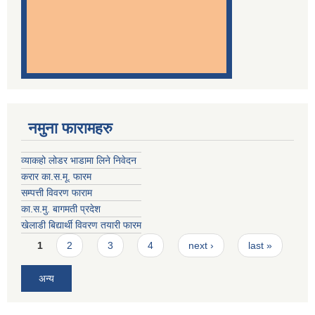
नमुना फारामहरु
व्याकहो लोडर भाडामा लिने निवेदन
करार का.स.मू. फारम
सम्पत्ती विवरण फाराम
का.स.मु. बागमती प्रदेश
खेलाडी बिद्यार्थी विवरण तयारी फारम
Pages
1
2
3
4
next ›
last »
अन्य