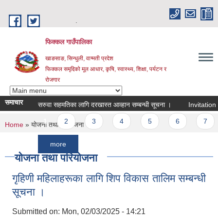
Skip to main content
.
फिक्कल गाउँपालिका
खाङसाङ, सिन्धुली, वाग्मती प्रदेश
फिक्कल समृद्दिको मूल आधार, कृषि, स्वास्थ्य, शिक्षा, पर्यटन र
रोजगार
समाचार
सरुवा सहमतिका लागि दरखास्त आव्हान सम्बन्धी सूचना ।
Invitation For B
Pages
1
2
3
4
5
6
7
8
You are here
Home
» योजना तथा परियोजना
more
योजना तथा परियोजना
गृहिणी महिलाहरूका लागि शिप विकास तालिम सम्बन्धी
सूचना ‌।
Submitted on:
Mon, 02/03/2025 - 14:21