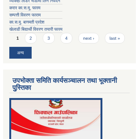
व्याकहो लोडर भाडामा लिने निवेदन
करार का.स.मू. फारम
सम्पत्ती विवरण फाराम
का.स.मु. बागमती प्रदेश
खेलाडी बिद्यार्थी विवरण तयारी फारम
Pages
1
2
3
4
next ›
last »
अन्य
उपभोक्ता समिति कार्यसञ्चालन तथा भूक्तानी
पु्स्तिका