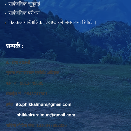
सार्वजनिक सुनुवाई
सार्वजनिक परीक्षण
फिक्कल गाउँपालिका २०७८ को जनगणना रिपोर्ट ।
सम्पर्क :
ई. नरेश बराइली
सुचना तथा सञ्‍चार प्रविधि अधिकृत
फोन नं. 9813445685
मोवाईल नं. 9843747501
ईमेलः
ito.phikkalmun@gmail.com
phikkalruralmun@gmail.com
अडियो नोटिस वोर्डः 1610047692026