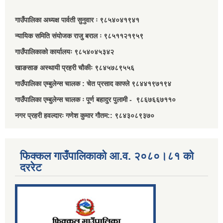
गाउँपालिका अध्यक्ष पार्वती सुनुवार ः ९८५४०४१९४१
न्यायिक समिति संयोजक राजु बराल ः ९८५११२१९५९
गाउँपालिकाको कार्यालयः ९८५४०४५३४२
खाङसाङ अस्थायी प्रहरी चौकीः ९८४५७८९५५६
गाउँपालिका एम्बुलेन्स चालक : चेत प्रसाद काफ्ले ९८४४१९७१९४
गाउँपालिका एम्बुलेन्स चालक ः पूर्ण बहादुर पुलामी - ९८६७६६७११०
नगर प्रहरी हवल्दारः गणेश कुमार गौतम:: ९८४३०८९३७०
फिक्कल गाउँपालिकाको आ.व. २०८०।८१ को
दररेट