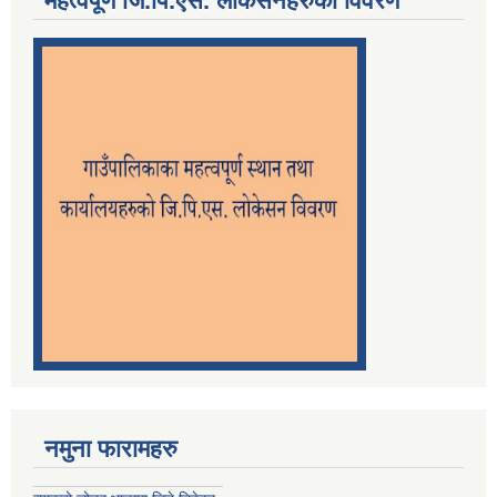
महत्वपूर्ण जि.पि.एस. लोकेसनहरुको विवरण
नमुना फारामहरु