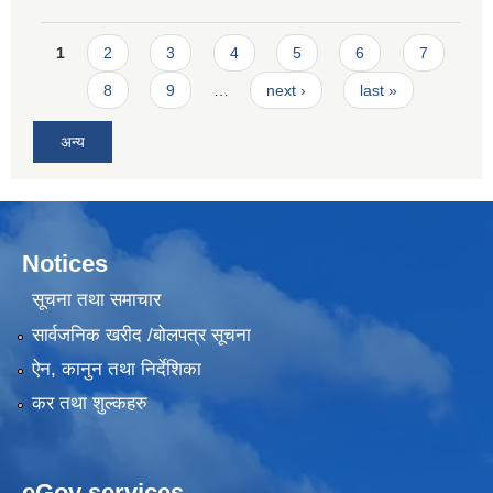
Pages
1
2
3
4
5
6
7
8
9
…
next ›
last »
अन्य
Notices
सूचना तथा समाचार
सार्वजनिक खरीद /बोलपत्र सूचना
ऐन, कानुन तथा निर्देशिका
कर तथा शुल्कहरु
eGov services