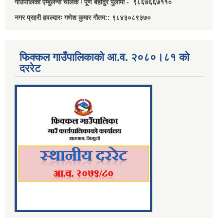
गाउँपालिका एम्बुलेन्स चालक ः पूर्ण बहादुर पुलामी - ९८६७६६७११०
नगर प्रहरी हवल्दारः गणेश कुमार गौतम:: ९८४३०८९३७०
फिक्कल गाउँपालिकाको आ.व. २०८०।८१ को
दररेट