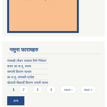
नमुना फारामहरु
व्याकहो लोडर भाडामा लिने निवेदन
करार का.स.मू. फारम
सम्पत्ती विवरण फाराम
का.स.मु. बागमती प्रदेश
खेलाडी बिद्यार्थी विवरण तयारी फारम
Pages
1
2
3
4
next ›
last »
अन्य