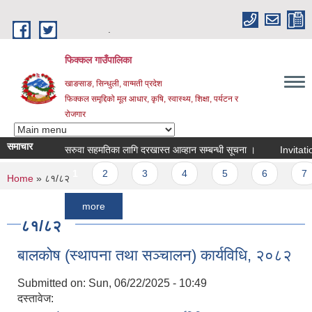
Skip to main content
.
फिक्कल गाउँपालिका
खाङसाङ, सिन्धुली, वाग्मती प्रदेश
फिक्कल समृद्दिको मूल आधार, कृषि, स्वास्थ्य, शिक्षा, पर्यटन र
रोजगार
समाचार
सरुवा सहमतिका लागि दरखास्त आव्हान सम्बन्धी सूचना ।
Invitation For
Pages
1
2
3
4
5
6
7
You are here
Home
» ८१/८२
more
८१/८२
बालकोष (स्थापना तथा सञ्‍चालन) कार्यविधि, २०८२
Submitted on:
Sun, 06/22/2025 - 10:49
दस्तावेज: