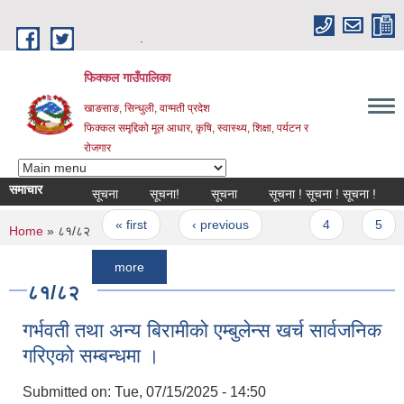
Skip to main content
.
फिक्कल गाउँपालिका
खाङसाङ, सिन्धुली, वाग्मती प्रदेश
फिक्कल समृद्दिको मूल आधार, कृषि, स्वास्थ्य, शिक्षा, पर्यटन र
रोजगार
समाचार
सूचना
सूचना!
सूचना
सूचना ! सूचना ! सूचना !
अन्त
Pages
« first
‹ previous
…
4
5
You are here
Home
» ८१/८२
more
८१/८२
गर्भवती तथा अन्य बिरामीको एम्बुलेन्स खर्च सार्वजनिक
गरिएको सम्बन्धमा ।
Submitted on:
Tue, 07/15/2025 - 14:50