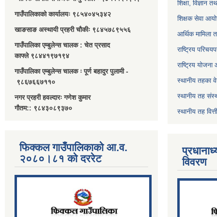
शिक्षा, विज्ञान त
गाउँपालिकाको कार्यालयः ९८५४०४५३४२
शिक्षक सेवा आय
खाङसाङ अस्थायी प्रहरी चौकीः ९८४५७८९५५६
आर्थिक मामिला त
गाउँपालिका एम्बुलेन्स चालक : चेत प्रसाद
राष्ट्रिय परिचय
काफ्ले ९८४४१९७१९४
राष्ट्रिय योजना
गाउँपालिका एम्बुलेन्स चालक ः पूर्ण बहादुर पुलामी -
स्थानीय तहका व
९८६७६६७११०
स्थानीय तह संस्
नगर प्रहरी हवल्दारः गणेश कुमार
गौतम:: ९८४३०८९३७०
स्थानीय तह वित
फिक्कल गाउँपालिकाको आ.व.
प्रधानाध
२०८०।८१ को दररेट
विवरण