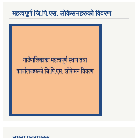
महत्वपूर्ण जि.पि.एस. लोकेसनहरुको विवरण
नमुना फारामहरु