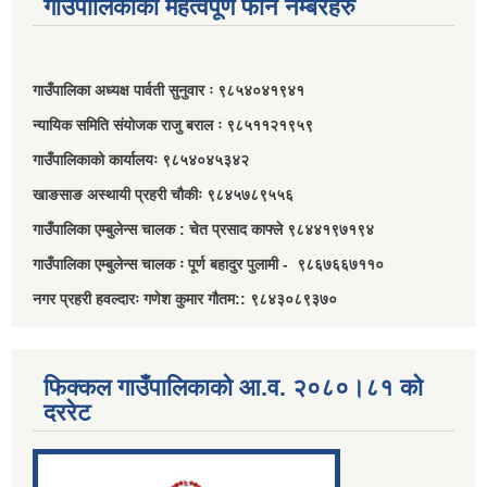
गाउँपालिकाका महत्वपूर्ण फोन नम्बरहरु
गाउँपालिका अध्यक्ष पार्वती सुनुवार ः ९८५४०४१९४१
न्यायिक समिति संयोजक राजु बराल ः ९८५११२१९५९
गाउँपालिकाको कार्यालयः ९८५४०४५३४२
खाङसाङ अस्थायी प्रहरी चौकीः ९८४५७८९५५६
गाउँपालिका एम्बुलेन्स चालक : चेत प्रसाद काफ्ले ९८४४१९७१९४
गाउँपालिका एम्बुलेन्स चालक ः पूर्ण बहादुर पुलामी - ९८६७६६७११०
नगर प्रहरी हवल्दारः गणेश कुमार गौतम:: ९८४३०८९३७०
फिक्कल गाउँपालिकाको आ.व. २०८०।८१ को
दररेट