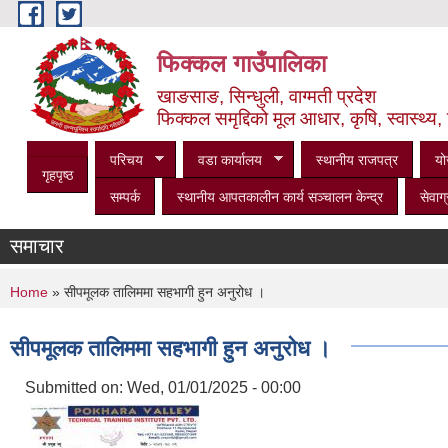
Skip to main content
फिक्कल गाउँपालिका
खाङसाङ, सिन्धुली, वाग्मती प्रदेश
फिक्कल समृद्दिको मूल आधार, कृषि, स्वास्थ्य, 
परिचय
वडा कार्यालय
स्थानीय राजपत्र
यो
गृहपृष्ठ
सम्पर्क
स्थानीय आपतकालीन कार्य सञ्‍चालन केन्द्र
सेवाग्
समाचार
You are here
Home
» सीपमूलक तालिममा सहभागी हुन अनुरोध ।
सीपमूलक तालिममा सहभागी हुन अनुरोध ।
Submitted on:
Wed, 01/01/2025 - 00:00