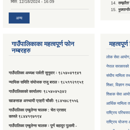
मिति:
12/18/2024 - 16:09
सम्झौत
भुक्तानी
अन्य
गाउँपालिकाका महत्वपूर्ण फोन
महत्वपूर्
नम्बरहरु
लोक सेवा आयोग
नेपाल सरकारको 
गाउँपालिका अध्यक्ष पार्वती सुनुवार ः ९८५४०४१९४१
संघीय मामिला तथ
न्यायिक समिति संयोजक राजु बराल ः ९८५११२१९५९
शिक्षा, विज्ञान त
गाउँपालिकाको कार्यालयः ९८५४०४५३४२
शिक्षक सेवा आय
खाङसाङ अस्थायी प्रहरी चौकीः ९८४५७८९५५६
आर्थिक मामिला त
गाउँपालिका एम्बुलेन्स चालक : चेत प्रसाद
राष्ट्रिय परिचय
काफ्ले ९८४४१९७१९४
राष्ट्रिय योजना
गाउँपालिका एम्बुलेन्स चालक ः पूर्ण बहादुर पुलामी -