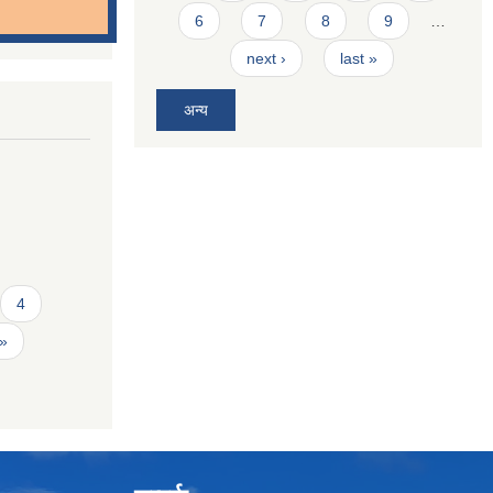
6
7
8
9
…
next ›
last »
अन्य
4
 »