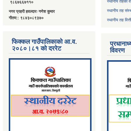
स्थानीय तहका व
९८६७६६७११०
स्थानीय तह संस्
नगर प्रहरी हवल्दारः गणेश कुमार
गौतम:: ९८४३०८९३७०
स्थानीय तह वित
फिक्कल गाउँपालिकाको आ.व.
प्रधानाध
२०८०।८१ को दररेट
विवरण