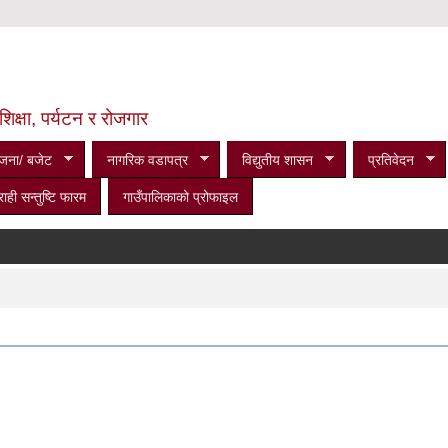
शिक्षा, पर्यटन र रोजगार
जना/ बजेट
नागरिक वडापत्र
विद्युतीय शासन
प्रतिवेदन
राही सन्तुष्टि फारम
गाउँपालिकाको प्रोफाइल