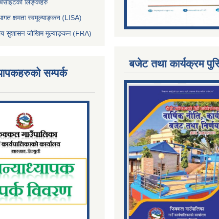
ेबसाईटको लिङ्कहरु
थागत क्षमता स्वमूल्याङ्कन (LISA)
्तीय सुशासन जोखिम मूल्याङ्कन (FRA)
बजेट तथा कार्यक्रम पुस
्यापकहरुको सम्पर्क