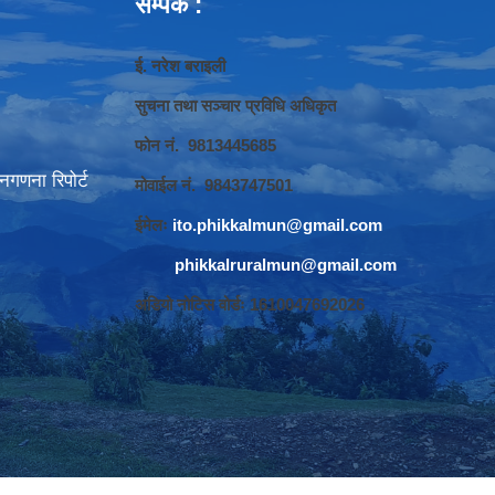
सम्पर्क :
ई. नरेश बराइली
सुचना तथा सञ्‍चार प्रविधि अधिकृत
फोन नं. 9813445685
गणना रिपोर्ट
मोवाईल नं. 9843747501
ईमेलः
ito.phikkalmun@gmail.com
phikkalruralmun@gmail.com
अडियो नोटिस वोर्डः 1610047692026