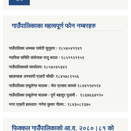
गाउँपालिकाका महत्वपूर्ण फोन नम्बरहरु
गाउँपालिका अध्यक्ष पार्वती सुनुवार ः ९८५४०४१९४१
न्यायिक समिति संयोजक राजु बराल ः ९८५११२१९५९
गाउँपालिकाको कार्यालयः ९८५४०४५३४२
खाङसाङ अस्थायी प्रहरी चौकीः ९८४५७८९५५६
गाउँपालिका एम्बुलेन्स चालक : चेत प्रसाद काफ्ले ९८४४१९७१९४
गाउँपालिका एम्बुलेन्स चालक ः पूर्ण बहादुर पुलामी - ९८६७६६७११०
नगर प्रहरी हवल्दारः गणेश कुमार गौतम:: ९८४३०८९३७०
फिक्कल गाउँपालिकाको आ.व. २०८०।८१ को