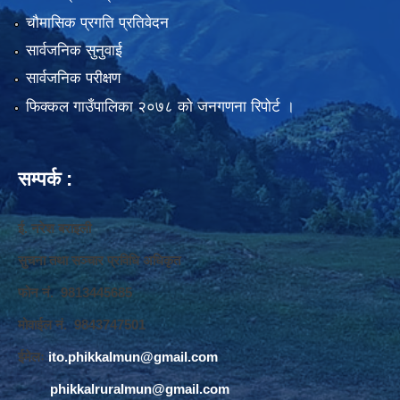
चौमासिक प्रगति प्रतिवेदन
सार्वजनिक सुनुवाई
सार्वजनिक परीक्षण
फिक्कल गाउँपालिका २०७८ को जनगणना रिपोर्ट ।
सम्पर्क :
ई. नरेश बराइली
सुचना तथा सञ्‍चार प्रविधि अधिकृत
फोन नं. 9813445685
मोवाईल नं. 9843747501
ईमेलः
ito.phikkalmun@gmail.com
phikkalruralmun@gmail.com