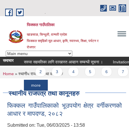
Skip to main content
.
फिक्कल गाउँपालिका
खाङसाङ, सिन्धुली, वाग्मती प्रदेश
फिक्कल समृद्दिको मूल आधार, कृषि, स्वास्थ्य, शिक्षा, पर्यटन र
रोजगार
समाचार
सरुवा सहमतिका लागि दरखास्त आव्हान सम्बन्धी सूचना ।
Invitation For B
Pages
1
2
3
4
5
6
7
8
You are here
Home
» स्थानीय राजपत्र तथा कानूनहरु
more
स्थानीय राजपत्र तथा कानूनहरु
फिक्कल गाउँपालिकाको भूउपयोग क्षेत्र वर्गीकरणको
आधार र मापदण्ड, २०८२
Submitted on:
Tue, 06/03/2025 - 13:58