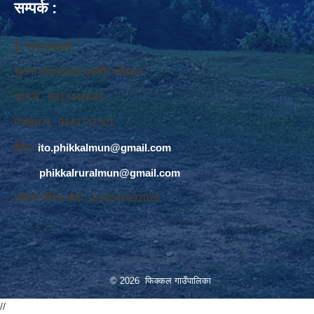
सम्पर्क :
ई. नरेश बराइली
सुचना तथा सञ्‍चार प्रविधि अधिकृत
फोन नं. 9813445685
मोवाईल नं. 9843747501
ईमेलः
ito.phikkalmun@gmail.com
phikkalruralmun@gmail.com
अडियो नोटिस वोर्डः 1610047692026
© 2026 फिक्कल गाउँपालिका
//