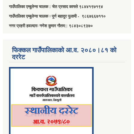
गाउँपालिका एम्बुलेन्स चालक : चेत प्रसाद काफ्ले ९८४४१९७१९४
गाउँपालिका एम्बुलेन्स चालक ः पूर्ण बहादुर पुलामी - ९८६७६६७११०
नगर प्रहरी हवल्दारः गणेश कुमार गौतम:: ९८४३०८९३७०
फिक्कल गाउँपालिकाको आ.व. २०८०।८१ को
दररेट