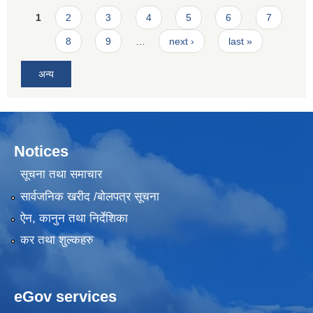
Pages
1
2
3
4
5
6
7
8
9
…
next ›
last »
अन्य
Notices
सूचना तथा समाचार
सार्वजनिक खरीद /बोलपत्र सूचना
ऐन, कानुन तथा निर्देशिका
कर तथा शुल्कहरु
eGov services