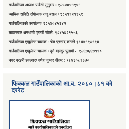
गाउँपालिका अध्यक्ष पार्वती सुनुवार ः ९८५४०४१९४१
न्यायिक समिति संयोजक राजु बराल ः ९८५११२१९५९
गाउँपालिकाको कार्यालयः ९८५४०४५३४२
खाङसाङ अस्थायी प्रहरी चौकीः ९८४५७८९५५६
गाउँपालिका एम्बुलेन्स चालक : चेत प्रसाद काफ्ले ९८४४१९७१९४
गाउँपालिका एम्बुलेन्स चालक ः पूर्ण बहादुर पुलामी - ९८६७६६७११०
नगर प्रहरी हवल्दारः गणेश कुमार गौतम:: ९८४३०८९३७०
फिक्कल गाउँपालिकाको आ.व. २०८०।८१ को
दररेट