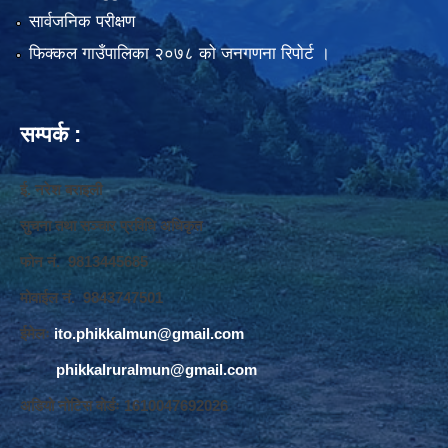
सार्वजनिक परीक्षण
फिक्कल गाउँपालिका २०७८ को जनगणना रिपोर्ट ।
सम्पर्क :
ई. नरेश बराइली
सुचना तथा सञ्‍चार प्रविधि अधिकृत
फोन नं. 9813445685
मोवाईल नं. 9843747501
ईमेलः
ito.phikkalmun@gmail.com
phikkalruralmun@gmail.com
अडियो नोटिस वोर्डः 1610047692026