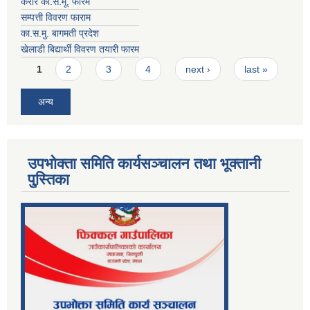
करार का.स.मू. फारम
सम्पत्ती विवरण फाराम
का.स.मु. बागमती प्रदेश
खेलाडी बिद्यार्थी विवरण तयारी फारम
Pages
1
2
3
4
next ›
last »
अन्य
उपभोक्ता समिति कार्यसञ्चालन तथा भूक्तानी
पु्स्तिका