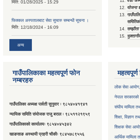
वडा अध्
मिति:
01/28/2025 - 15:29
योजना श
गाउँपाल
फिक्कल अस्पतालबाट सेवा सुचारु सम्बन्धी सूचना ।
समितिको
मिति:
12/18/2024 - 16:09
सम्झौत
भुक्तानी
अन्य
गाउँपालिकाका महत्वपूर्ण फोन
महत्वपूर्
नम्बरहरु
लोक सेवा आयोग
नेपाल सरकारको 
गाउँपालिका अध्यक्ष पार्वती सुनुवार ः ९८५४०४१९४१
संघीय मामिला तथ
न्यायिक समिति संयोजक राजु बराल ः ९८५११२१९५९
शिक्षा, विज्ञान त
गाउँपालिकाको कार्यालयः ९८५४०४५३४२
शिक्षक सेवा आय
खाङसाङ अस्थायी प्रहरी चौकीः ९८४५७८९५५६
आर्थिक मामिला त