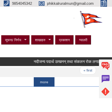
9854045342
phikkalruralmun@gmail.com
.
सूचना/ निर्णय
शाखाहरु
प्रकाशन
ग्यालरी
नदीजन्य पदार्थ उत्खनन् तथा संकलन रोक लगाइएको सम्बन्धी सू
Pages
« first
‹ previous
more