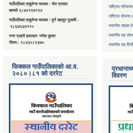
गाउँपालिका एम्बुलेन्स चालक : चेत प्रसाद
राष्ट्रिय परिचय
काफ्ले ९८४४१९७१९४
राष्ट्रिय योजना
गाउँपालिका एम्बुलेन्स चालक ः पूर्ण बहादुर पुलामी -
स्थानीय तहका व
९८६७६६७११०
स्थानीय तह संस्
नगर प्रहरी हवल्दारः गणेश कुमार
गौतम:: ९८४३०८९३७०
स्थानीय तह वित
फिक्कल गाउँपालिकाको आ.व.
प्रधानाध
२०८०।८१ को दररेट
विवरण