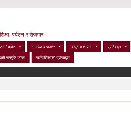
शिक्षा, पर्यटन र रोजगार
जना/ बजेट
नागरिक वडापत्र
विद्युतीय शासन
प्रतिवेदन
राही सन्तुष्टि फारम
गाउँपालिकाको प्रोफाइल