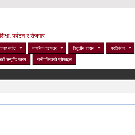
शिक्षा, पर्यटन र रोजगार
जना/ बजेट
नागरिक वडापत्र
विद्युतीय शासन
प्रतिवेदन
राही सन्तुष्टि फारम
गाउँपालिकाको प्रोफाइल