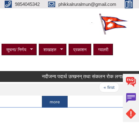
9854045342
phikkalruralmun@gmail.com
.
सूचना/ निर्णय
शाखाहरु
प्रकाशन
ग्यालरी
नदीजन्य पदार्थ उत्खनन् तथा संकलन रोक लगाइएको सम्बन्धी सू
Pages
« first
‹ previous
more