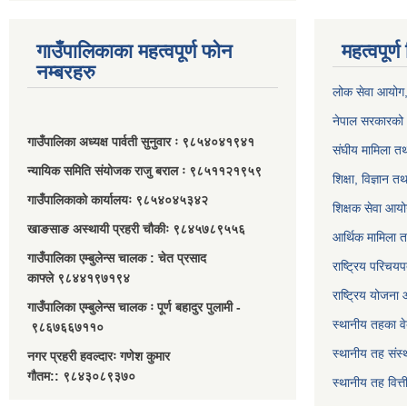
गाउँपालिकाका महत्वपूर्ण फोन
महत्वपूर्
नम्बरहरु
लोक सेवा आयोग
नेपाल सरकारको 
गाउँपालिका अध्यक्ष पार्वती सुनुवार ः ९८५४०४१९४१
संघीय मामिला तथ
न्यायिक समिति संयोजक राजु बराल ः ९८५११२१९५९
शिक्षा, विज्ञान त
गाउँपालिकाको कार्यालयः ९८५४०४५३४२
शिक्षक सेवा आय
खाङसाङ अस्थायी प्रहरी चौकीः ९८४५७८९५५६
आर्थिक मामिला त
गाउँपालिका एम्बुलेन्स चालक : चेत प्रसाद
राष्ट्रिय परिचय
काफ्ले ९८४४१९७१९४
राष्ट्रिय योजना
गाउँपालिका एम्बुलेन्स चालक ः पूर्ण बहादुर पुलामी -
स्थानीय तहका व
९८६७६६७११०
स्थानीय तह संस्
नगर प्रहरी हवल्दारः गणेश कुमार
गौतम:: ९८४३०८९३७०
स्थानीय तह वित