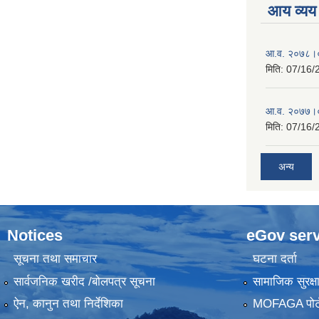
आय व्यय
आ.व. २०७८।०
मिति:
07/16/
आ.व. २०७७।०
मिति:
07/16/
अन्य
Notices
eGov serv
सूचना तथा समाचार
घटना दर्ता
सार्वजनिक खरीद /बोलपत्र सूचना
सामाजिक सुरक्ष
ऐन, कानुन तथा निर्देशिका
MOFAGA पोर्