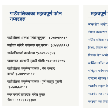
गाउँपालिकाका महत्वपूर्ण फोन
महत्वपूर्
नम्बरहरु
लोक सेवा आयोग
नेपाल सरकारको 
गाउँपालिका अध्यक्ष पार्वती सुनुवार ः ९८५४०४१९४१
संघीय मामिला तथ
न्यायिक समिति संयोजक राजु बराल ः ९८५११२१९५९
शिक्षा, विज्ञान त
गाउँपालिकाको कार्यालयः ९८५४०४५३४२
शिक्षक सेवा आय
खाङसाङ अस्थायी प्रहरी चौकीः ९८४५७८९५५६
आर्थिक मामिला त
गाउँपालिका एम्बुलेन्स चालक : चेत प्रसाद
राष्ट्रिय परिचय
काफ्ले ९८४४१९७१९४
राष्ट्रिय योजना
गाउँपालिका एम्बुलेन्स चालक ः पूर्ण बहादुर पुलामी -
स्थानीय तहका व
९८६७६६७११०
स्थानीय तह संस्
नगर प्रहरी हवल्दारः गणेश कुमार
गौतम:: ९८४३०८९३७०
स्थानीय तह वित