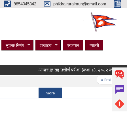
9854045342
phikkalruralmun@gmail.com
.
सूचना/ निर्णय
शाखाहरु
प्रकाशन
ग्यालरी
आधारभूत तह उत्तीर्ण परीक्षा (कक्षा ८), २०८२ को नतिजा प्रकाशन
Pages
« first
‹ previo
more