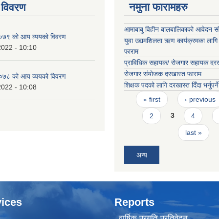
नमुना फारामहरु
 विवरण
आमाबाबु विहीन बालबालिकाको आवेदन 
७९ को आय व्ययको विवरण
युवा उद्यमशिलता ऋण कार्यक्रमका लागि
2022 - 10:10
फाराम
प्राविधिक सहायक/ रोजगार सहायक दरख
रोजगार संयोजक दरखास्त फाराम
७८ को आय व्ययको विवरण
शिक्षक पदको लागि दरखास्त दिँदा भर्नुपर्न
2022 - 10:08
Pages
« first
‹ previous
2
3
4
last »
अन्य
ices
Reports
वार्षिक प्रगति प्रतिवेदन