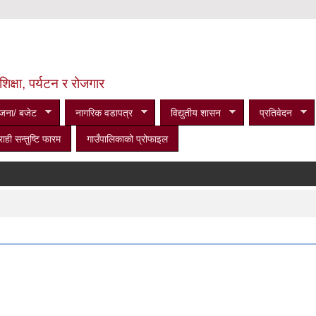
शिक्षा, पर्यटन र रोजगार
जना/ बजेट
नागरिक वडापत्र
विद्युतीय शासन
प्रतिवेदन
राही सन्तुष्टि फारम
गाउँपालिकाको प्रोफाइल