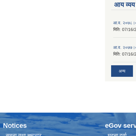
आय व्यय
आ.व. २०७८।०
मिति:
07/16/
आ.व. २०७७।०
मिति:
07/16/
अन्य
Notices
eGov serv
सूचना तथा समाचार
घटना दर्ता