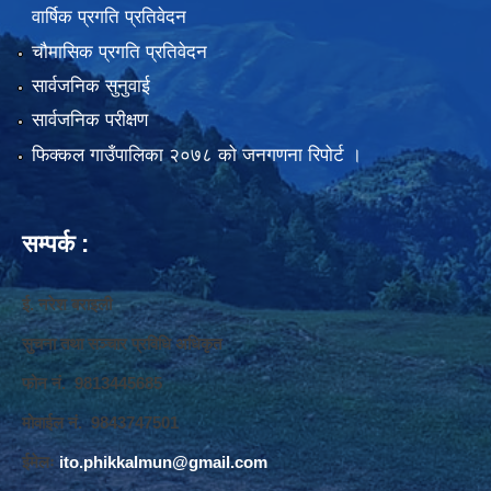
वार्षिक प्रगति प्रतिवेदन
चौमासिक प्रगति प्रतिवेदन
सार्वजनिक सुनुवाई
सार्वजनिक परीक्षण
फिक्कल गाउँपालिका २०७८ को जनगणना रिपोर्ट ।
सम्पर्क :
ई. नरेश बराइली
सुचना तथा सञ्‍चार प्रविधि अधिकृत
फोन नं. 9813445685
मोवाईल नं. 9843747501
ईमेलः
ito.phikkalmun@gmail.com