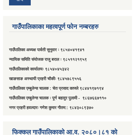
गाउँपालिकाका महत्वपूर्ण फोन नम्बरहरु
गाउँपालिका अध्यक्ष पार्वती सुनुवार ः ९८५४०४१९४१
न्यायिक समिति संयोजक राजु बराल ः ९८५११२१९५९
गाउँपालिकाको कार्यालयः ९८५४०४५३४२
खाङसाङ अस्थायी प्रहरी चौकीः ९८४५७८९५५६
गाउँपालिका एम्बुलेन्स चालक : चेत प्रसाद काफ्ले ९८४४१९७१९४
गाउँपालिका एम्बुलेन्स चालक ः पूर्ण बहादुर पुलामी - ९८६७६६७११०
नगर प्रहरी हवल्दारः गणेश कुमार गौतम:: ९८४३०८९३७०
फिक्कल गाउँपालिकाको आ.व. २०८०।८१ को