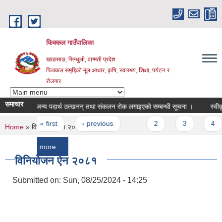
Skip to main content
.
फिक्कल गाउँपालिका
खाङसाङ, सिन्धुली, वाग्मती प्रदेश
फिक्कल समृद्दिको मूल आधार, कृषि, स्वास्थ्य, शिक्षा, पर्यटन र
रोजगार
समाचार
नदीजन्य पदार्थ उत्खनन् तथा संकलन रोक लगाइएको सम्बन्धी सूचना ।
स्वीकृत नामा
Pages
« first
‹ previous
…
2
3
4
You are here
Home
» विनियोजन ऐन २०८१
more
विनियोजन ऐन २०८१
Submitted on:
Sun, 08/25/2024 - 14:25