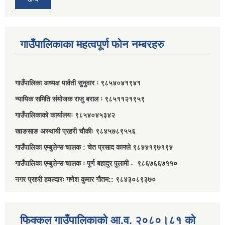
गाउँपालिकाका महत्वपूर्ण फोन नम्बरहरु
गाउँपालिका अध्यक्ष पार्वती सुनुवार ः ९८५४०४१९४१
न्यायिक समिति संयोजक राजु बराल ः ९८५११२१९५९
गाउँपालिकाको कार्यालयः ९८५४०४५३४२
खाङसाङ अस्थायी प्रहरी चौकीः ९८४५७८९५५६
गाउँपालिका एम्बुलेन्स चालक : चेत प्रसाद काफ्ले ९८४४१९७१९४
गाउँपालिका एम्बुलेन्स चालक ः पूर्ण बहादुर पुलामी - ९८६७६६७११०
नगर प्रहरी हवल्दारः गणेश कुमार गौतम:: ९८४३०८९३७०
फिक्कल गाउँपालिकाको आ.व. २०८०।८१ को