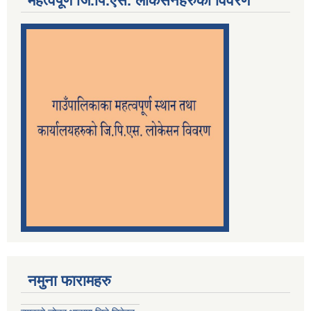
महत्वपूर्ण जि.पि.एस. लोकेसनहरुको विवरण
नमुना फारामहरु