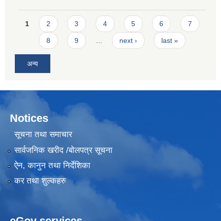
Pages
1
2
3
4
5
6
7
8
9
…
next ›
last »
अन्य
Notices
सूचना तथा समाचार
सार्वजनिक खरीद /बोलपत्र सूचना
ऐन, कानुन तथा निर्देशिका
कर तथा शुल्कहरु
eGov services