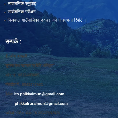
सार्वजनिक सुनुवाई
सार्वजनिक परीक्षण
फिक्कल गाउँपालिका २०७८ को जनगणना रिपोर्ट ।
सम्पर्क :
ई. नरेश बराइली
सुचना तथा सञ्‍चार प्रविधि अधिकृत
फोन नं. 9813445685
मोवाईल नं. 9843747501
ईमेलः
ito.phikkalmun@gmail.com
phikkalruralmun@gmail.com
अडियो नोटिस वोर्डः 1610047692026