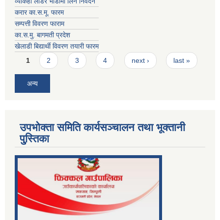
व्याकहो लोडर भाडामा लिने निवेदन
करार का.स.मू. फारम
सम्पत्ती विवरण फाराम
का.स.मु. बागमती प्रदेश
खेलाडी बिद्यार्थी विवरण तयारी फारम
Pages
1
2
3
4
next ›
last »
अन्य
उपभोक्ता समिति कार्यसञ्चालन तथा भूक्तानी
पु्स्तिका