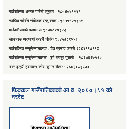
गाउँपालिका अध्यक्ष पार्वती सुनुवार ः ९८५४०४१९४१
न्यायिक समिति संयोजक राजु बराल ः ९८५११२१९५९
गाउँपालिकाको कार्यालयः ९८५४०४५३४२
खाङसाङ अस्थायी प्रहरी चौकीः ९८४५७८९५५६
गाउँपालिका एम्बुलेन्स चालक : चेत प्रसाद काफ्ले ९८४४१९७१९४
गाउँपालिका एम्बुलेन्स चालक ः पूर्ण बहादुर पुलामी - ९८६७६६७११०
नगर प्रहरी हवल्दारः गणेश कुमार गौतम:: ९८४३०८९३७०
फिक्कल गाउँपालिकाको आ.व. २०८०।८१ को
दररेट