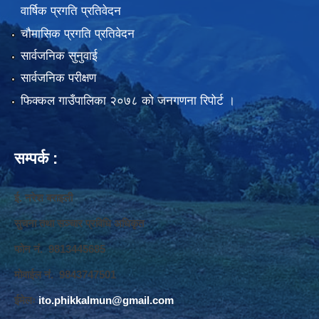
वार्षिक प्रगति प्रतिवेदन
चौमासिक प्रगति प्रतिवेदन
सार्वजनिक सुनुवाई
सार्वजनिक परीक्षण
फिक्कल गाउँपालिका २०७८ को जनगणना रिपोर्ट ।
सम्पर्क :
ई. नरेश बराइली
सुचना तथा सञ्‍चार प्रविधि अधिकृत
फोन नं. 9813445685
मोवाईल नं. 9843747501
ईमेलः
ito.phikkalmun@gmail.com