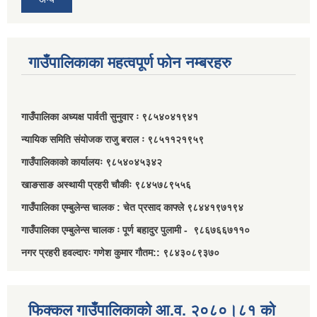
गाउँपालिकाका महत्वपूर्ण फोन नम्बरहरु
गाउँपालिका अध्यक्ष पार्वती सुनुवार ः ९८५४०४१९४१
न्यायिक समिति संयोजक राजु बराल ः ९८५११२१९५९
गाउँपालिकाको कार्यालयः ९८५४०४५३४२
खाङसाङ अस्थायी प्रहरी चौकीः ९८४५७८९५५६
गाउँपालिका एम्बुलेन्स चालक : चेत प्रसाद काफ्ले ९८४४१९७१९४
गाउँपालिका एम्बुलेन्स चालक ः पूर्ण बहादुर पुलामी - ९८६७६६७११०
नगर प्रहरी हवल्दारः गणेश कुमार गौतम:: ९८४३०८९३७०
फिक्कल गाउँपालिकाको आ.व. २०८०।८१ को