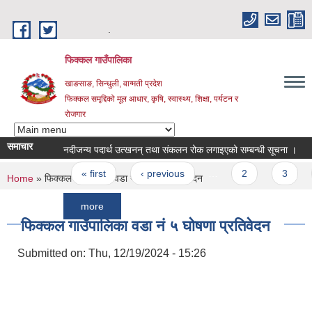
Skip to main content
.
फिक्कल गाउँपालिका
खाङसाङ, सिन्धुली, वाग्मती प्रदेश
फिक्कल समृद्दिको मूल आधार, कृषि, स्वास्थ्य, शिक्षा, पर्यटन र
रोजगार
समाचार
नदीजन्य पदार्थ उत्खनन् तथा संकलन रोक लगाइएको सम्बन्धी सूचना ।
स्वीक
Pages
« first
‹ previous
…
2
3
4
You are here
Home
» फिक्कल गाउँपालिका वडा नं ५ घोषणा प्रतिवेदन
more
फिक्कल गाउँपालिका वडा नं ५ घोषणा प्रतिवेदन
Submitted on:
Thu, 12/19/2024 - 15:26