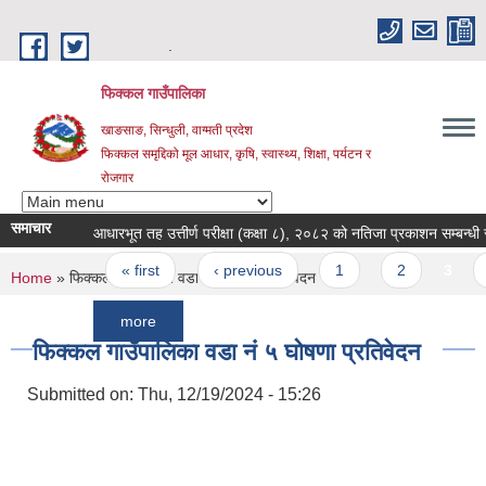
Skip to main content
.
फिक्कल गाउँपालिका
खाङसाङ, सिन्धुली, वाग्मती प्रदेश
फिक्कल समृद्दिको मूल आधार, कृषि, स्वास्थ्य, शिक्षा, पर्यटन र
रोजगार
समाचार
आधारभूत तह उत्तीर्ण परीक्षा (कक्षा ८), २०८२ को नतिजा प्रकाशन सम्बन्धी सूचना ।
Pages
« first
‹ previous
1
2
3
4
You are here
Home
» फिक्कल गाउँपालिका वडा नं ५ घोषणा प्रतिवेदन
more
फिक्कल गाउँपालिका वडा नं ५ घोषणा प्रतिवेदन
Submitted on:
Thu, 12/19/2024 - 15:26