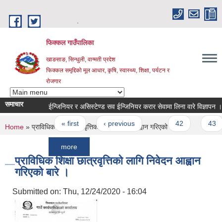
Skip to main content
.
फिक्कल गाउँपालिका
खाङसाङ, सिन्धुली, वाग्मती प्रदेश
फिक्कल समृद्दिको मूल आधार, कृषि, स्वास्थ्य, शिक्षा, पर्यटन र
रोजगार
समाचार
ईन्जिनियर र असिस्टेण्ड सव ईन्जिनियर करार सेवामा लिना वारे विज्ञापन ।
र
Pages
« first
‹ previous
…
42
43
You are here
Home
» प्राविधिक शिक्षा छात्रवृत्तिको लागि निवेदन आह्वान गरिएको बारे ।
more
प्राविधिक शिक्षा छात्रवृत्तिको लागि निवेदन आह्वान
गरिएको बारे ।
Submitted on:
Thu, 12/24/2020 - 16:04