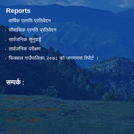
Reports
वार्षिक प्रगति प्रतिवेदन
चौमासिक प्रगति प्रतिवेदन
सार्वजनिक सुनुवाई
सार्वजनिक परीक्षण
फिक्कल गाउँपालिका २०७८ को जनगणना रिपोर्ट ।
सम्पर्क :
ई. नरेश बराइली
सुचना तथा सञ्‍चार प्रविधि अधिकृत
फोन नं. 9813445685
मोवाईल नं. 9843747501