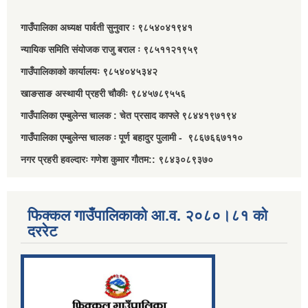
गाउँपालिका अध्यक्ष पार्वती सुनुवार ः ९८५४०४१९४१
न्यायिक समिति संयोजक राजु बराल ः ९८५११२१९५९
गाउँपालिकाको कार्यालयः ९८५४०४५३४२
खाङसाङ अस्थायी प्रहरी चौकीः ९८४५७८९५५६
गाउँपालिका एम्बुलेन्स चालक : चेत प्रसाद काफ्ले ९८४४१९७१९४
गाउँपालिका एम्बुलेन्स चालक ः पूर्ण बहादुर पुलामी - ९८६७६६७११०
नगर प्रहरी हवल्दारः गणेश कुमार गौतम:: ९८४३०८९३७०
फिक्कल गाउँपालिकाको आ.व. २०८०।८१ को
दररेट