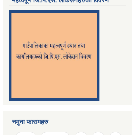
महत्वपूर्ण जि.पि.एस. लोकेसनहरुको विवरण
नमुना फारामहरु