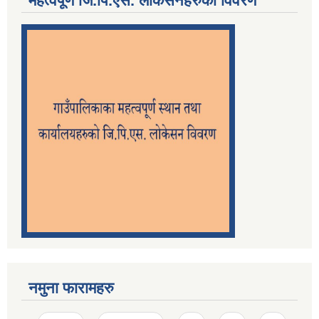
महत्वपूर्ण जि.पि.एस. लोकेसनहरुको विवरण
नमुना फारामहरु