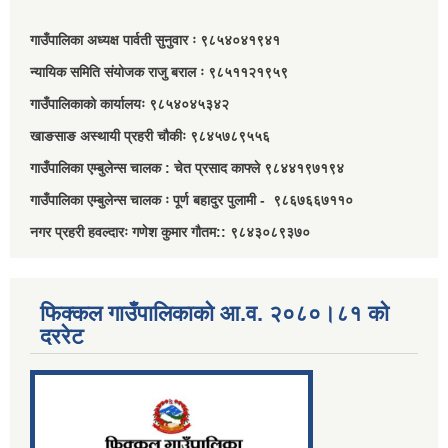
गाउँपालिका अध्यक्ष पार्वती सुनुवार ः ९८५४०४१९४१
न्यायिक समिति संयोजक राजु बराल ः ९८५११२१९५९
गाउँपालिकाको कार्यालयः ९८५४०४५३४२
खाङसाङ अस्थायी प्रहरी चौकीः ९८४५७८९५५६
गाउँपालिका एम्बुलेन्स चालक : चेत प्रसाद काफ्ले ९८४४१९७१९४
गाउँपालिका एम्बुलेन्स चालक ः पूर्ण बहादुर पुलामी - ९८६७६६७११०
नगर प्रहरी हवल्दारः गणेश कुमार गौतम:: ९८४३०८९३७०
फिक्कल गाउँपालिकाको आ.व. २०८०।८१ को
दररेट