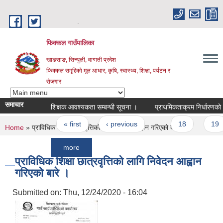
Skip to main content
.
फिक्कल गाउँपालिका
खाङसाङ, सिन्धुली, वाग्मती प्रदेश
फिक्कल समृद्दिको मूल आधार, कृषि, स्वास्थ्य, शिक्षा, पर्यटन र
रोजगार
समाचार
शिक्षक आवश्यकता सम्बन्धी सूचना ।
प्राथमिकताक्रम निर्धारणको आधारमा ब
Pages
« first
‹ previous
…
18
19
You are here
Home
» प्राविधिक शिक्षा छात्रवृत्तिको लागि निवेदन आह्वान गरिएको बारे ।
more
प्राविधिक शिक्षा छात्रवृत्तिको लागि निवेदन आह्वान
गरिएको बारे ।
Submitted on:
Thu, 12/24/2020 - 16:04