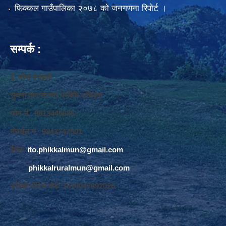
फिक्कल गाउँपालिका २०७८ को जनगणना रिपोर्ट ।
सम्पर्क :
ई. नरेश बराइली
सुचना तथा सञ्‍चार प्रविधि अधिकृत
फोन नं. 9813445685
मोवाईल नं. 9843747501
ईमेलः
ito.phikkalmun@gmail.com
phikkalruralmun@gmail.com
अडियो नोटिस वोर्डः 1610047692026