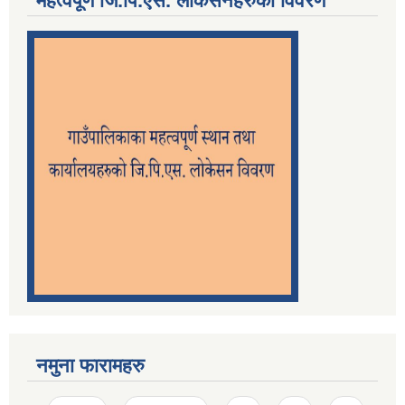
महत्वपूर्ण जि.पि.एस. लोकेसनहरुको विवरण
नमुना फारामहरु