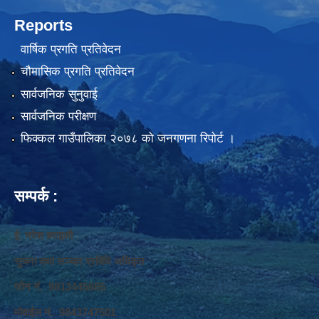
Reports
वार्षिक प्रगति प्रतिवेदन
चौमासिक प्रगति प्रतिवेदन
सार्वजनिक सुनुवाई
सार्वजनिक परीक्षण
फिक्कल गाउँपालिका २०७८ को जनगणना रिपोर्ट ।
सम्पर्क :
ई. नरेश बराइली
सुचना तथा सञ्‍चार प्रविधि अधिकृत
फोन नं. 9813445685
मोवाईल नं. 9843747501