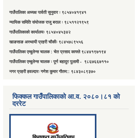
गाउँपालिका अध्यक्ष पार्वती सुनुवार ः ९८५४०४१९४१
न्यायिक समिति संयोजक राजु बराल ः ९८५११२१९५९
गाउँपालिकाको कार्यालयः ९८५४०४५३४२
खाङसाङ अस्थायी प्रहरी चौकीः ९८४५७८९५५६
गाउँपालिका एम्बुलेन्स चालक : चेत प्रसाद काफ्ले ९८४४१९७१९४
गाउँपालिका एम्बुलेन्स चालक ः पूर्ण बहादुर पुलामी - ९८६७६६७११०
नगर प्रहरी हवल्दारः गणेश कुमार गौतम:: ९८४३०८९३७०
फिक्कल गाउँपालिकाको आ.व. २०८०।८१ को
दररेट