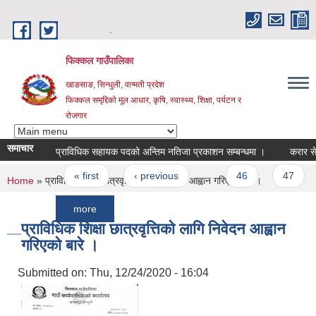
Skip to main content
.
फिक्कल गाउँपालिका
खाङसाङ, सिन्धुली, वाग्मती प्रदेश
फिक्कल समृद्दिको मूल आधार, कृषि, स्वास्थ्य, शिक्षा, पर्यटन र
रोजगार
समाचार
प्राविधिक सहायक पदको अन्तिम नतिजा प्रकाशन सम्बन्धमा ।
करार सेवामा शि
Pages
« first
‹ previous
…
46
47
48
You are here
Home
» प्राविधिक शिक्षा छात्रवृत्तिको लागि निवेदन आह्वान गरिएको बारे ।
more
प्राविधिक शिक्षा छात्रवृत्तिको लागि निवेदन आह्वान
गरिएको बारे ।
Submitted on:
Thu, 12/24/2020 - 16:04