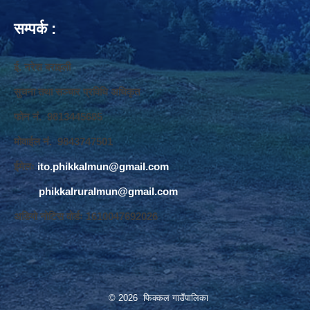
सम्पर्क :
ई. नरेश बराइली
सुचना तथा सञ्‍चार प्रविधि अधिकृत
फोन नं. 9813445685
मोवाईल नं. 9843747501
ईमेलः
ito.phikkalmun@gmail.com
phikkalruralmun@gmail.com
अडियो नोटिस वोर्डः 1610047692026
© 2026 फिक्कल गाउँपालिका