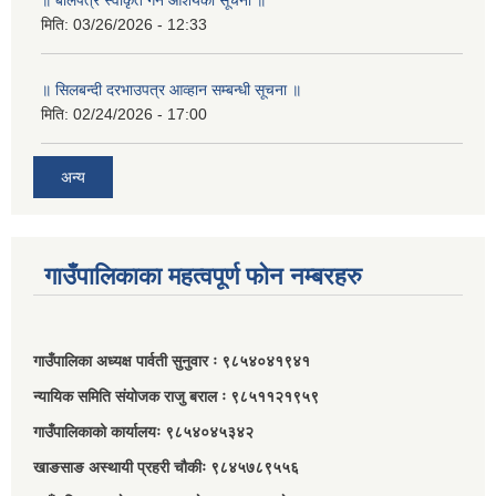
॥ बोलपत्र स्वीकृत गर्ने आशयको सूचना ॥
मिति:
03/26/2026 - 12:33
॥ सिलबन्दी दरभाउपत्र आव्हान सम्बन्धी सूचना ॥
मिति:
02/24/2026 - 17:00
अन्य
गाउँपालिकाका महत्वपूर्ण फोन नम्बरहरु
गाउँपालिका अध्यक्ष पार्वती सुनुवार ः ९८५४०४१९४१
न्यायिक समिति संयोजक राजु बराल ः ९८५११२१९५९
गाउँपालिकाको कार्यालयः ९८५४०४५३४२
खाङसाङ अस्थायी प्रहरी चौकीः ९८४५७८९५५६