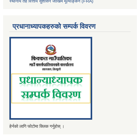
स्थानीय तह वित्तीय सुशासन जोखिम मूल्याङ्कन (FRA)
प्रधानाध्यापकहरुको सम्पर्क विवरण
हेर्नको लागि फोटोमा क्लिक गर्नुहोस् ।