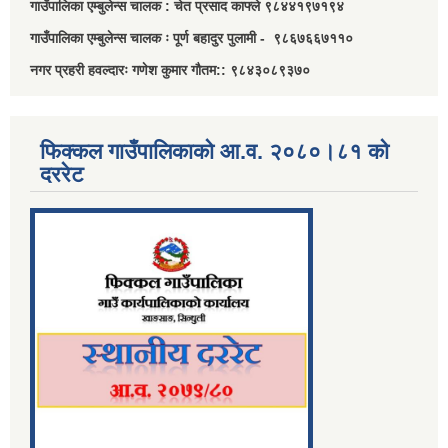
गाउँपालिका एम्बुलेन्स चालक : चेत प्रसाद काफ्ले ९८४४१९७१९४
गाउँपालिका एम्बुलेन्स चालक ः पूर्ण बहादुर पुलामी - ९८६७६६७११०
नगर प्रहरी हवल्दारः गणेश कुमार गौतम:: ९८४३०८९३७०
फिक्कल गाउँपालिकाको आ.व. २०८०।८१ को
दररेट