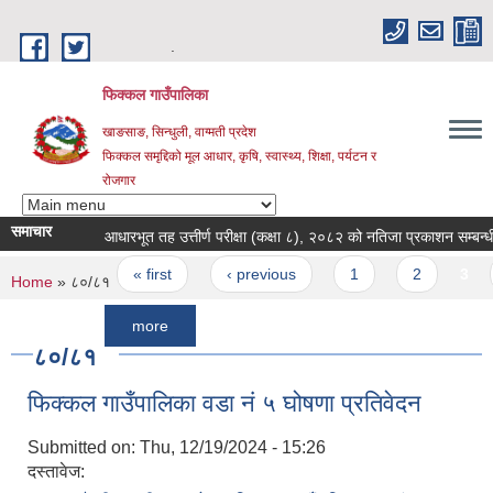
Skip to main content
.
फिक्कल गाउँपालिका
खाङसाङ, सिन्धुली, वाग्मती प्रदेश
फिक्कल समृद्दिको मूल आधार, कृषि, स्वास्थ्य, शिक्षा, पर्यटन र
रोजगार
समाचार
आधारभूत तह उत्तीर्ण परीक्षा (कक्षा ८), २०८२ को नतिजा प्रकाशन सम्बन्धी सूचना
Pages
« first
‹ previous
1
2
3
4
You are here
Home
» ८०/८१
more
८०/८१
फिक्कल गाउँपालिका वडा नं ५ घोषणा प्रतिवेदन
Submitted on:
Thu, 12/19/2024 - 15:26
दस्तावेज: