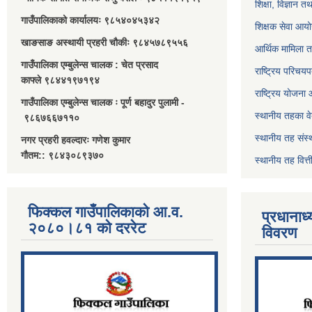
शिक्षा, विज्ञान त
गाउँपालिकाको कार्यालयः ९८५४०४५३४२
शिक्षक सेवा आय
खाङसाङ अस्थायी प्रहरी चौकीः ९८४५७८९५५६
आर्थिक मामिला त
गाउँपालिका एम्बुलेन्स चालक : चेत प्रसाद
राष्ट्रिय परिचय
काफ्ले ९८४४१९७१९४
राष्ट्रिय योजना
गाउँपालिका एम्बुलेन्स चालक ः पूर्ण बहादुर पुलामी -
स्थानीय तहका व
९८६७६६७११०
स्थानीय तह संस्
नगर प्रहरी हवल्दारः गणेश कुमार
गौतम:: ९८४३०८९३७०
स्थानीय तह वित
फिक्कल गाउँपालिकाको आ.व.
प्रधानाध
२०८०।८१ को दररेट
विवरण