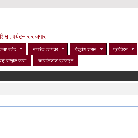
शिक्षा, पर्यटन र रोजगार
जना/ बजेट
नागरिक वडापत्र
विद्युतीय शासन
प्रतिवेदन
राही सन्तुष्टि फारम
गाउँपालिकाको प्रोफाइल