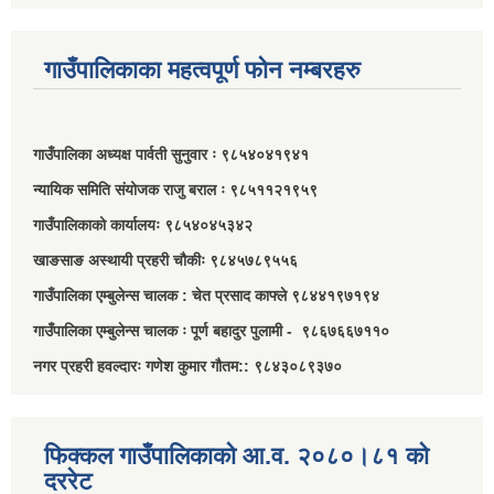
गाउँपालिकाका महत्वपूर्ण फोन नम्बरहरु
गाउँपालिका अध्यक्ष पार्वती सुनुवार ः ९८५४०४१९४१
न्यायिक समिति संयोजक राजु बराल ः ९८५११२१९५९
गाउँपालिकाको कार्यालयः ९८५४०४५३४२
खाङसाङ अस्थायी प्रहरी चौकीः ९८४५७८९५५६
गाउँपालिका एम्बुलेन्स चालक : चेत प्रसाद काफ्ले ९८४४१९७१९४
गाउँपालिका एम्बुलेन्स चालक ः पूर्ण बहादुर पुलामी - ९८६७६६७११०
नगर प्रहरी हवल्दारः गणेश कुमार गौतम:: ९८४३०८९३७०
फिक्कल गाउँपालिकाको आ.व. २०८०।८१ को
दररेट