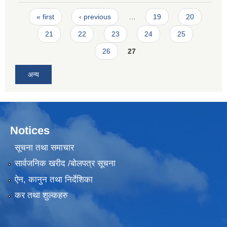
Pages
« first
‹ previous
…
19
20
21
22
23
24
25
26
27
अन्य
Notices
सूचना तथा समाचार
सार्वजनिक खरीद /बोलपत्र सूचना
ऐन, कानुन तथा निर्देशिका
कर तथा शुल्कहरु