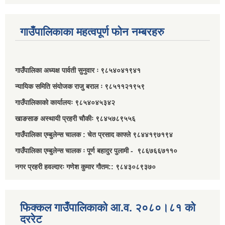
गाउँपालिकाका महत्वपूर्ण फोन नम्बरहरु
गाउँपालिका अध्यक्ष पार्वती सुनुवार ः ९८५४०४१९४१
न्यायिक समिति संयोजक राजु बराल ः ९८५११२१९५९
गाउँपालिकाको कार्यालयः ९८५४०४५३४२
खाङसाङ अस्थायी प्रहरी चौकीः ९८४५७८९५५६
गाउँपालिका एम्बुलेन्स चालक : चेत प्रसाद काफ्ले ९८४४१९७१९४
गाउँपालिका एम्बुलेन्स चालक ः पूर्ण बहादुर पुलामी - ९८६७६६७११०
नगर प्रहरी हवल्दारः गणेश कुमार गौतम:: ९८४३०८९३७०
फिक्कल गाउँपालिकाको आ.व. २०८०।८१ को
दररेट