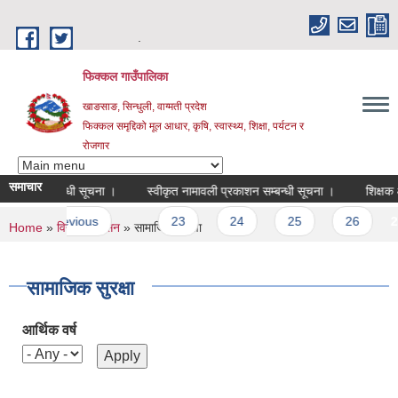
Skip to main content
.
फिक्कल गाउँपालिका
खाङसाङ, सिन्धुली, वाग्मती प्रदेश
फिक्कल समृद्दिको मूल आधार, कृषि, स्वास्थ्य, शिक्षा, पर्यटन र
रोजगार
समाचार
रण सम्बन्धी सूचना ।
स्वीकृत नामावली प्रकाशन सम्बन्धी सूचना ।
शिक्षक आवश्यकत
‹ previous
…
23
24
25
26
27
You are here
Home
»
विद्युतीय शासन
» सामाजिक सुरक्षा
सामाजिक सुरक्षा
आर्थिक वर्ष