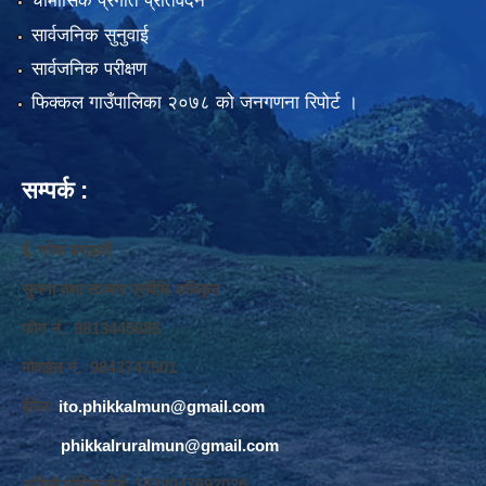
चौमासिक प्रगति प्रतिवेदन
सार्वजनिक सुनुवाई
सार्वजनिक परीक्षण
फिक्कल गाउँपालिका २०७८ को जनगणना रिपोर्ट ।
सम्पर्क :
ई. नरेश बराइली
सुचना तथा सञ्‍चार प्रविधि अधिकृत
फोन नं. 9813445685
मोवाईल नं. 9843747501
ईमेलः
ito.phikkalmun@gmail.com
phikkalruralmun@gmail.com
अडियो नोटिस वोर्डः 1610047692026