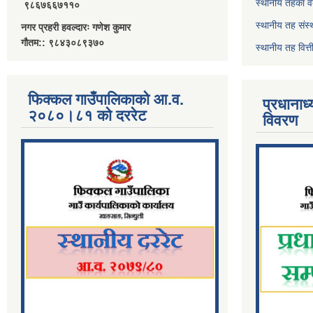
स्थानीय तहका व
९८६७६६७११०
स्थानीय तह संस्
नगर प्रहरी हवल्दारः गणेश कुमार
गौतम:: ९८४३०८९३७०
स्थानीय तह वित
फिक्कल गाउँपालिकाको आ.व.
प्रधानाध
२०८०।८१ को दररेट
विवरण