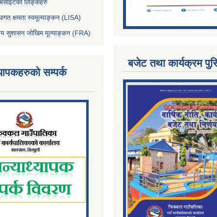
ेबसाईटको लिङ्कहरु
थागत क्षमता स्वमूल्याङ्कन (LISA)
्तीय सुशासन जोखिम मूल्याङ्कन (FRA)
बजेट तथा कार्यक्रम पुस
्यापकहरुको सम्पर्क