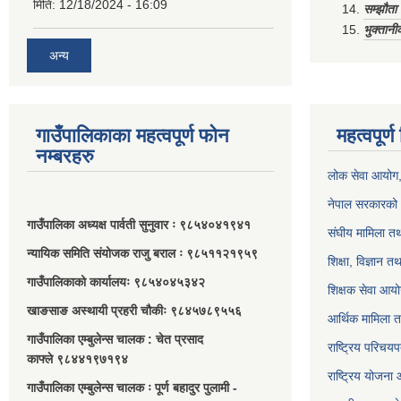
मिति:
12/18/2024 - 16:09
सम्झौत
भुक्तानी
अन्य
गाउँपालिकाका महत्वपूर्ण फोन
महत्वपूर्
नम्बरहरु
लोक सेवा आयोग
नेपाल सरकारको 
गाउँपालिका अध्यक्ष पार्वती सुनुवार ः ९८५४०४१९४१
संघीय मामिला तथ
न्यायिक समिति संयोजक राजु बराल ः ९८५११२१९५९
शिक्षा, विज्ञान त
गाउँपालिकाको कार्यालयः ९८५४०४५३४२
शिक्षक सेवा आय
खाङसाङ अस्थायी प्रहरी चौकीः ९८४५७८९५५६
आर्थिक मामिला त
गाउँपालिका एम्बुलेन्स चालक : चेत प्रसाद
राष्ट्रिय परिचय
काफ्ले ९८४४१९७१९४
राष्ट्रिय योजना
गाउँपालिका एम्बुलेन्स चालक ः पूर्ण बहादुर पुलामी -