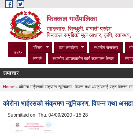
Skip to main content
फिक्कल गाउँपालिका
खाङसाङ, सिन्धुली, वाग्मती प्रदेश
फिक्कल समृद्दिको मूल आधार, कृषि, स्वास्थ्य, 
परिचय
वडा कार्यालय
स्थानीय राजपत्र
यो
गृहपृष्ठ
सम्पर्क
स्थानीय आपतकालीन कार्य सञ्‍चालन केन्द्र
सेवाग्
समाचार
You are here
Home
» कोरोना भाईरसको संक्रमण न्युनिकरण, विपन्न तथा असहायलाई राहत वितरण लगा
कोरोना भाईरसको संक्रमण न्युनिकरण, विपन्न तथा असहा
Submitted on:
Thu, 04/09/2020 - 15:28