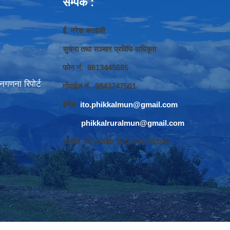
सम्पर्क :
ई. नरेश बराइली
सुचना तथा सञ्‍चार प्रविधि अधिकृत
फोन नं. 9813445685
गणना रिपोर्ट
मोवाईल नं. 9843747501
ईमेलः
ito.phikkalmun@gmail.com
phikkalruralmun@gmail.com
अडियो नोटिस वोर्डः 1610047692026