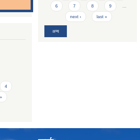
6
7
8
9
…
next ›
last »
अन्य
4
 »