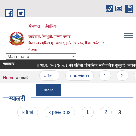
Skip to main content
.
फिक्कल गाउँपालिका
खाङसाङ, सिन्धुली, वाग्मती प्रदेश
फिक्कल समृद्दिको मूल आधार, कृषि, स्वास्थ्य, शिक्षा, पर्यटन र
रोजगार
समाचार
॥ आ.व. २०८२/०८३ को पहिलो चौमासिक सार्वजनिक सुनुवाई कार्यक्रम सञ्चाल
Pages
« first
‹ previous
1
2
3
You are here
Home
» ग्यालरी
more
ग्यालरी
Pages
« first
‹ previous
1
2
3