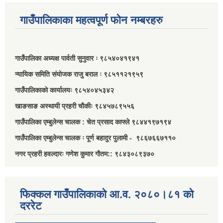
गाउँपालिकाका महत्वपूर्ण फोन नम्बरहरु
गाउँपालिका अध्यक्ष पार्वती सुनुवार ः ९८५४०४१९४१
न्यायिक समिति संयोजक राजु बराल ः ९८५११२१९५९
गाउँपालिकाको कार्यालयः ९८५४०४५३४२
खाङसाङ अस्थायी प्रहरी चौकीः ९८४५७८९५५६
गाउँपालिका एम्बुलेन्स चालक : चेत प्रसाद काफ्ले ९८४४१९७१९४
गाउँपालिका एम्बुलेन्स चालक ः पूर्ण बहादुर पुलामी - ९८६७६६७११०
नगर प्रहरी हवल्दारः गणेश कुमार गौतम:: ९८४३०८९३७०
फिक्कल गाउँपालिकाको आ.व. २०८०।८१ को
दररेट