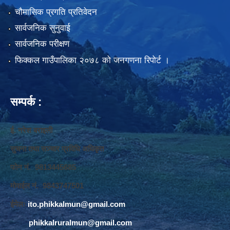
चौमासिक प्रगति प्रतिवेदन
सार्वजनिक सुनुवाई
सार्वजनिक परीक्षण
फिक्कल गाउँपालिका २०७८ को जनगणना रिपोर्ट ।
सम्पर्क :
ई. नरेश बराइली
सुचना तथा सञ्‍चार प्रविधि अधिकृत
फोन नं. 9813445685
मोवाईल नं. 9843747501
ईमेलः
ito.phikkalmun@gmail.com
phikkalruralmun@gmail.com