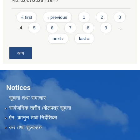
मिति:
02/07/2026 - 19:47
Pages
« first
‹ previous
1
2
3
4
5
6
7
8
9
…
next ›
last »
अन्य
Notices
सूचना तथा समाचार
सार्वजनिक खरीद /बोलपत्र सूचना
ऐन, कानुन तथा निर्देशिका
कर तथा शुल्कहरु