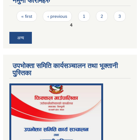
नमुना फारामहरु
Pages
« first
‹ previous
1
2
3
4
अन्य
उपभोक्ता समिति कार्यसञ्चालन तथा भूक्तानी
पु्स्तिका