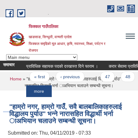
Skip to main content
.
फिक्कल गाउँपालिका
खाङसाङ, सिन्धुली, वाग्मती प्रदेश
फिक्कल समृद्दिको मूल आधार, कृषि, स्वास्थ्य, शिक्षा, पर्यटन र
रोजगार
समाचार
प्राविधिक सहायक पदको दरखास्त दिने फाराम ।
करार सेवामा प्राविधिक सहा
Pages
« first
‹ previous
…
47
48
49
You are here
Home
» "हाम्रो नगर, हाम्रो गाउँ, सवै बालबालिकाहरुलाई विद्धालय पुर्याउ" भन्ने
नारासहित विद्धार्थी भर्ना ाअभियान चलाउने सम्बन्धी सूचना।
more
"हाम्रो नगर, हाम्रो गाउँ, सवै बालबालिकाहरुलाई
विद्धालय पुर्याउ" भन्ने नारासहित विद्धार्थी भर्ना
ाअभियान चलाउने सम्बन्धी सूचना।
Submitted on:
Thu, 04/11/2019 - 07:33