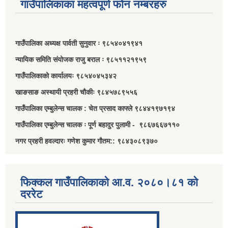
गाउँपालिकाका महत्वपूर्ण फोन नम्बरहरु
गाउँपालिका अध्यक्ष पार्वती सुनुवार ः ९८५४०४१९४१
न्यायिक समिति संयोजक राजु बराल ः ९८५११२१९५९
गाउँपालिकाको कार्यालयः ९८५४०४५३४२
खाङसाङ अस्थायी प्रहरी चौकीः ९८४५७८९५५६
गाउँपालिका एम्बुलेन्स चालक : चेत प्रसाद काफ्ले ९८४४१९७१९४
गाउँपालिका एम्बुलेन्स चालक ः पूर्ण बहादुर पुलामी - ९८६७६६७११०
नगर प्रहरी हवल्दारः गणेश कुमार गौतम:: ९८४३०८९३७०
फिक्कल गाउँपालिकाको आ.व. २०८०।८१ को
दररेट