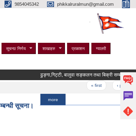
9854045342
phikkalruralmun@gmail.com
.
सूचना/ निर्णय
शाखाहरु
प्रकाशन
ग्यालरी
ढुङ्गा,गिट्टी, बालुवा सङ्कलन तथा बिक्री सम्बन्धी ठेक्काको सि
Pages
« first
‹ previous
more
सम्बन्धी सूचना।