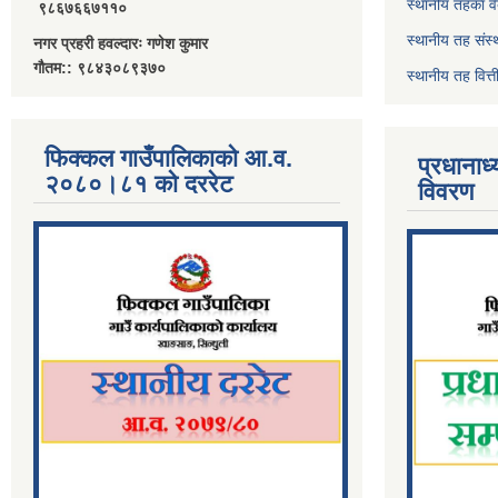
स्थानीय तहका व
९८६७६६७११०
स्थानीय तह संस्
नगर प्रहरी हवल्दारः गणेश कुमार
गौतम:: ९८४३०८९३७०
स्थानीय तह वित
फिक्कल गाउँपालिकाको आ.व.
प्रधानाध
२०८०।८१ को दररेट
विवरण