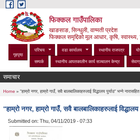
Skip to main content
फिक्कल गाउँपालिका
खाङसाङ, सिन्धुली, वाग्मती प्रदेश
फिक्कल समृद्दिको मूल आधार, कृषि, स्वास्थ्य, 
परिचय
वडा कार्यालय
स्थानीय राजपत्र
यो
गृहपृष्ठ
सम्पर्क
स्थानीय आपतकालीन कार्य सञ्‍चालन केन्द्र
सेवाग्
समाचार
You are here
Home
» "हाम्रो नगर, हाम्रो गाउँ, सवै बालबालिकाहरुलाई विद्धालय पुर्याउ" भन्ने नारासहित
"हाम्रो नगर, हाम्रो गाउँ, सवै बालबालिकाहरुलाई विद्धालय 
Submitted on:
Thu, 04/11/2019 - 07:33