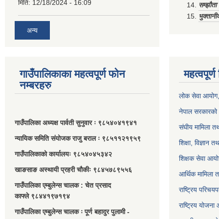
मिति:
12/18/2024 - 16:09
सम्झौत
भुक्तानी
अन्य
गाउँपालिकाका महत्वपूर्ण फोन
महत्वपूर्
नम्बरहरु
लोक सेवा आयोग
नेपाल सरकारको 
गाउँपालिका अध्यक्ष पार्वती सुनुवार ः ९८५४०४१९४१
संघीय मामिला तथ
न्यायिक समिति संयोजक राजु बराल ः ९८५११२१९५९
शिक्षा, विज्ञान त
गाउँपालिकाको कार्यालयः ९८५४०४५३४२
शिक्षक सेवा आय
खाङसाङ अस्थायी प्रहरी चौकीः ९८४५७८९५५६
आर्थिक मामिला त
गाउँपालिका एम्बुलेन्स चालक : चेत प्रसाद
राष्ट्रिय परिचय
काफ्ले ९८४४१९७१९४
राष्ट्रिय योजना
गाउँपालिका एम्बुलेन्स चालक ः पूर्ण बहादुर पुलामी -