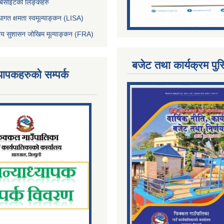
ेबसाईटको लिङ्कहरु
थागत क्षमता स्वमूल्याङ्कन (LISA)
्तीय सुशासन जोखिम मूल्याङ्कन (FRA)
बजेट तथा कार्यक्रम पुस
्यापकहरुको सम्पर्क