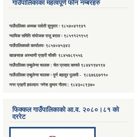
गाउँपालिकाका महत्वपूर्ण फोन नम्बरहरु
गाउँपालिका अध्यक्ष पार्वती सुनुवार ः ९८५४०४१९४१
न्यायिक समिति संयोजक राजु बराल ः ९८५११२१९५९
गाउँपालिकाको कार्यालयः ९८५४०४५३४२
खाङसाङ अस्थायी प्रहरी चौकीः ९८४५७८९५५६
गाउँपालिका एम्बुलेन्स चालक : चेत प्रसाद काफ्ले ९८४४१९७१९४
गाउँपालिका एम्बुलेन्स चालक ः पूर्ण बहादुर पुलामी - ९८६७६६७११०
नगर प्रहरी हवल्दारः गणेश कुमार गौतम:: ९८४३०८९३७०
फिक्कल गाउँपालिकाको आ.व. २०८०।८१ को
दररेट