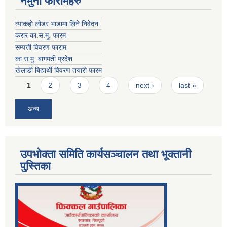
नमुना फारामहरु
व्याकहो लोडर भाडामा लिने निवेदन
करार का.स.मू. फारम
सम्पत्ती विवरण फाराम
का.स.मु. बागमती प्रदेश
खेलाडी बिद्यार्थी विवरण तयारी फारम
Pages
1
2
3
4
next ›
last »
अन्य
उपभोक्ता समिति कार्यसञ्चालन तथा भूक्तानी
पु्स्तिका