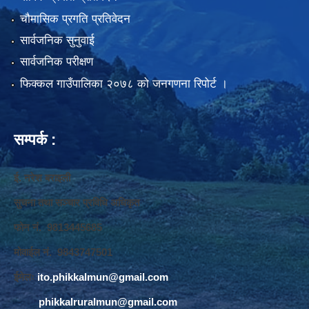
चौमासिक प्रगति प्रतिवेदन
सार्वजनिक सुनुवाई
सार्वजनिक परीक्षण
फिक्कल गाउँपालिका २०७८ को जनगणना रिपोर्ट ।
सम्पर्क :
ई. नरेश बराइली
सुचना तथा सञ्‍चार प्रविधि अधिकृत
फोन नं. 9813445685
मोवाईल नं. 9843747501
ईमेलः
ito.phikkalmun@gmail.com
phikkalruralmun@gmail.com