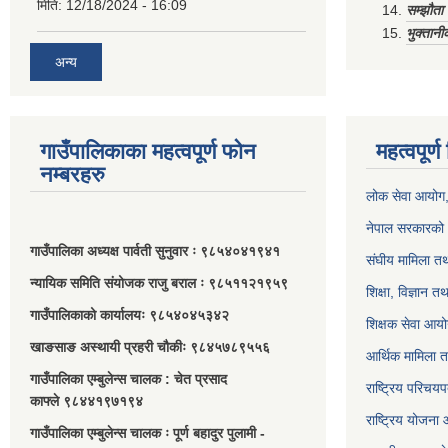
मिति:
12/18/2024 - 16:09
सम्झौत
भुक्तानी
अन्य
गाउँपालिकाका महत्वपूर्ण फोन
महत्वपूर्
नम्बरहरु
लोक सेवा आयोग
नेपाल सरकारको 
गाउँपालिका अध्यक्ष पार्वती सुनुवार ः ९८५४०४१९४१
संघीय मामिला तथ
न्यायिक समिति संयोजक राजु बराल ः ९८५११२१९५९
शिक्षा, विज्ञान त
गाउँपालिकाको कार्यालयः ९८५४०४५३४२
शिक्षक सेवा आय
खाङसाङ अस्थायी प्रहरी चौकीः ९८४५७८९५५६
आर्थिक मामिला त
गाउँपालिका एम्बुलेन्स चालक : चेत प्रसाद
राष्ट्रिय परिचय
काफ्ले ९८४४१९७१९४
राष्ट्रिय योजना
गाउँपालिका एम्बुलेन्स चालक ः पूर्ण बहादुर पुलामी -