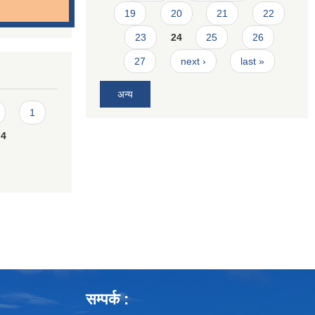
19
20
21
22
23
24
25
26
27
next ›
last »
अन्य
1
4
सम्पर्क :