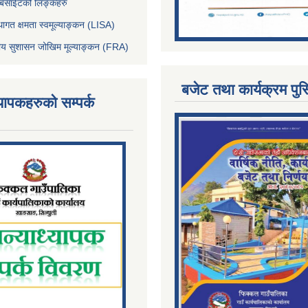
ेबसाईटको लिङ्कहरु
थागत क्षमता स्वमूल्याङ्कन (LISA)
्तीय सुशासन जोखिम मूल्याङ्कन (FRA)
बजेट तथा कार्यक्रम पुस
्यापकहरुको सम्पर्क