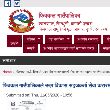
Skip to main content
फिक्कल गाउँपालिका
खाङसाङ, सिन्धुली, वाग्मती प्रदेश
फिक्कल समृद्दिको मूल आधार, कृषि, स्वास्थ्य, 
परिचय
वडा कार्यालय
स्थानीय राजपत्र
यो
गृहपृष्ठ
सम्पर्क
स्थानीय आपतकालीन कार्य सञ्‍चालन केन्द्र
सेवाग्
समाचार
You are here
Home
» फिक्कल गाउँपालिकाले उद्दम विकास सहजकर्ता सेवा करारमा खुल्ला प्रतिस्पर्धाबाट प
फिक्कल गाउँपालिकाले उद्दम विकास सहजकर्ता सेवा करारमा खु
Submitted on:
Thu, 11/05/2020 - 10:56