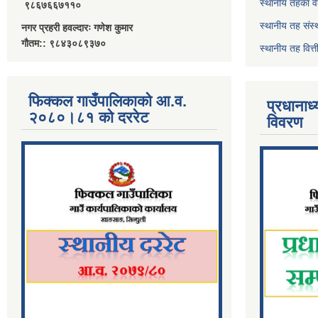
स्थानीय तहका व
९८६७६६७११०
स्थानीय तह संस्
नगर प्रहरी हवल्दारः गणेश कुमार
गौतम:: ९८४३०८९३७०
स्थानीय तह वित
फिक्कल गाउँपालिकाको आ.व.
प्रधानाध
२०८०।८१ को दररेट
विवरण