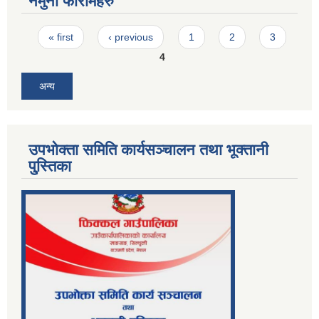
नमुना फारामहरु
Pages
« first
‹ previous
1
2
3
4
अन्य
उपभोक्ता समिति कार्यसञ्चालन तथा भूक्तानी
पु्स्तिका