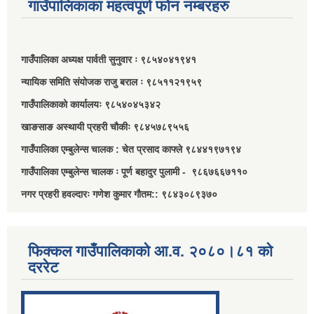
गाउँपालिकाका महत्वपूर्ण फोन नम्बरहरु
गाउँपालिका अध्यक्ष पार्वती सुनुवार ः ९८५४०४१९४१
न्यायिक समिति संयोजक राजु बराल ः ९८५११२१९५९
गाउँपालिकाको कार्यालयः ९८५४०४५३४२
खाङसाङ अस्थायी प्रहरी चौकीः ९८४५७८९५५६
गाउँपालिका एम्बुलेन्स चालक : चेत प्रसाद काफ्ले ९८४४१९७१९४
गाउँपालिका एम्बुलेन्स चालक ः पूर्ण बहादुर पुलामी - ९८६७६६७११०
नगर प्रहरी हवल्दारः गणेश कुमार गौतम:: ९८४३०८९३७०
फिक्कल गाउँपालिकाको आ.व. २०८०।८१ को
दररेट