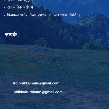
सार्वजनिक परीक्षण
फिक्कल गाउँपालिका २०७८ को जनगणना रिपोर्ट ।
सम्पर्क :
ई. नरेश बराइली
सुचना तथा सञ्‍चार प्रविधि अधिकृत
फोन नं. 9813445685
मोवाईल नं. 9843747501
ईमेलः
ito.phikkalmun@gmail.com
phikkalruralmun@gmail.com
अडियो नोटिस वोर्डः 1610047692026