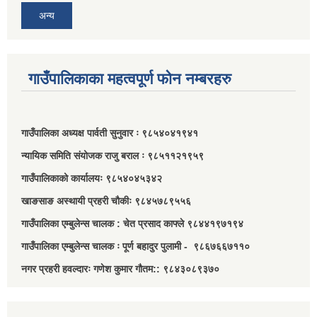
अन्य
गाउँपालिकाका महत्वपूर्ण फोन नम्बरहरु
गाउँपालिका अध्यक्ष पार्वती सुनुवार ः ९८५४०४१९४१
न्यायिक समिति संयोजक राजु बराल ः ९८५११२१९५९
गाउँपालिकाको कार्यालयः ९८५४०४५३४२
खाङसाङ अस्थायी प्रहरी चौकीः ९८४५७८९५५६
गाउँपालिका एम्बुलेन्स चालक : चेत प्रसाद काफ्ले ९८४४१९७१९४
गाउँपालिका एम्बुलेन्स चालक ः पूर्ण बहादुर पुलामी - ९८६७६६७११०
नगर प्रहरी हवल्दारः गणेश कुमार गौतम:: ९८४३०८९३७०