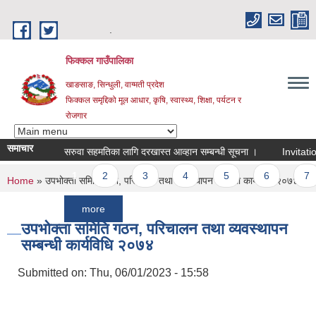
Skip to main content
.
फिक्कल गाउँपालिका
खाङसाङ, सिन्धुली, वाग्मती प्रदेश
फिक्कल समृद्दिको मूल आधार, कृषि, स्वास्थ्य, शिक्षा, पर्यटन र
रोजगार
समाचार
सरुवा सहमतिका लागि दरखास्त आव्हान सम्बन्धी सूचना ।
Invitation For 
Pages
1
2
3
4
5
6
7
You are here
Home
» उपभोक्ता समिति गठन, परिचालन तथा व्यवस्थापन सम्बन्धी कार्यविधि २०७४
more
उपभोक्ता समिति गठन, परिचालन तथा व्यवस्थापन
सम्बन्धी कार्यविधि २०७४
Submitted on:
Thu, 06/01/2023 - 15:58