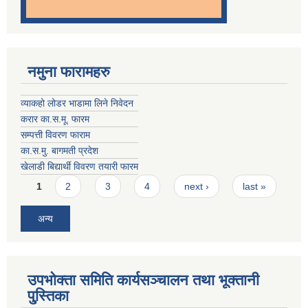
नमुना फारामहरु
व्याकहो लोडर भाडामा लिने निवेदन
करार का.स.मू. फारम
सम्पत्ती विवरण फाराम
का.स.मु. बागमती प्रदेश
खेलाडी बिद्यार्थी विवरण तयारी फारम
Pages
1
2
3
4
next ›
last »
अन्य
उपभोक्ता समिति कार्यसञ्चालन तथा भूक्तानी
पु्स्तिका