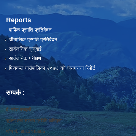
Reports
वार्षिक प्रगति प्रतिवेदन
चौमासिक प्रगति प्रतिवेदन
सार्वजनिक सुनुवाई
सार्वजनिक परीक्षण
फिक्कल गाउँपालिका २०७८ को जनगणना रिपोर्ट ।
सम्पर्क :
ई. नरेश बराइली
सुचना तथा सञ्‍चार प्रविधि अधिकृत
फोन नं. 9813445685