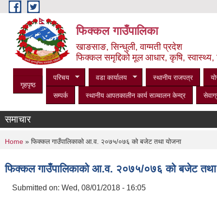
Skip to main content
फिक्कल गाउँपालिका
खाङसाङ, सिन्धुली, वाग्मती प्रदेश
फिक्कल समृद्दिको मूल आधार, कृषि, स्वास्थ्य, 
परिचय
वडा कार्यालय
स्थानीय राजपत्र
यो
गृहपृष्ठ
सम्पर्क
स्थानीय आपतकालीन कार्य सञ्‍चालन केन्द्र
सेवाग्
समाचार
You are here
Home
» फिक्कल गाउँपालिकाको आ.व. २०७५/०७६ को बजेट तथा योजना
फिक्कल गाउँपालिकाको आ.व. २०७५/०७६ को बजेट तथा
Submitted on:
Wed, 08/01/2018 - 16:05