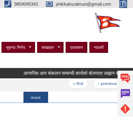
9854045342
phikkalruralmun@gmail.com
.
सूचना/ निर्णय
शाखाहरु
प्रकाशन
ग्यालरी
आन्तरिक आय संकलन सम्बन्धी कार्यको बोलपत्र आह्वान सम्बन्धी सूचना ।
Pages
« first
‹ previous
…
19
more