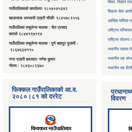
शिक्षा, विज्ञान त
गाउँपालिकाको कार्यालयः ९८५४०४५३४२
शिक्षक सेवा आय
खाङसाङ अस्थायी प्रहरी चौकीः ९८४५७८९५५६
आर्थिक मामिला त
गाउँपालिका एम्बुलेन्स चालक : चेत प्रसाद
राष्ट्रिय परिचय
काफ्ले ९८४४१९७१९४
राष्ट्रिय योजना
गाउँपालिका एम्बुलेन्स चालक ः पूर्ण बहादुर पुलामी -
स्थानीय तहका व
९८६७६६७११०
स्थानीय तह संस्
नगर प्रहरी हवल्दारः गणेश कुमार
गौतम:: ९८४३०८९३७०
स्थानीय तह वित
फिक्कल गाउँपालिकाको आ.व.
प्रधानाध
२०८०।८१ को दररेट
विवरण