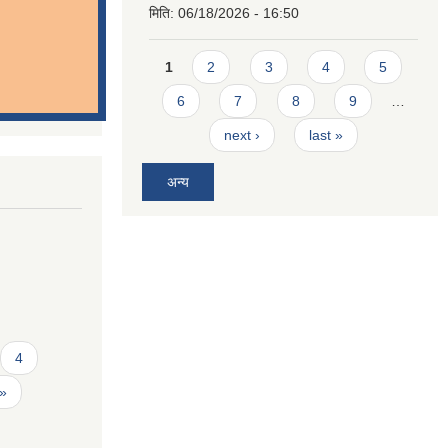
मिति:
06/18/2026 - 16:50
Pages
1
2
3
4
5
6
7
8
9
…
next ›
last »
अन्य
4
 »