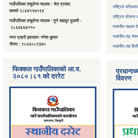
गाउँपालिका एम्बुलेन्स चालक : चेत प्रसाद
राष्ट्रिय परिचय
काफ्ले ९८४४१९७१९४
राष्ट्रिय योजना
गाउँपालिका एम्बुलेन्स चालक ः पूर्ण बहादुर पुलामी -
स्थानीय तहका व
९८६७६६७११०
स्थानीय तह संस्
नगर प्रहरी हवल्दारः गणेश कुमार
गौतम:: ९८४३०८९३७०
स्थानीय तह वित
फिक्कल गाउँपालिकाको आ.व.
प्रधानाध
२०८०।८१ को दररेट
विवरण