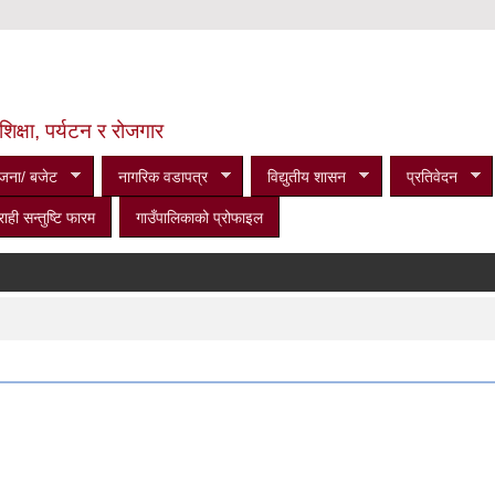
शिक्षा, पर्यटन र रोजगार
जना/ बजेट
नागरिक वडापत्र
विद्युतीय शासन
प्रतिवेदन
राही सन्तुष्टि फारम
गाउँपालिकाको प्रोफाइल