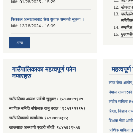
वडा अध्
मिति:
01/28/2025 - 15:29
योजना श
गाउँपाल
फिक्कल अस्पतालबाट सेवा सुचारु सम्बन्धी सूचना ।
समितिको
मिति:
12/18/2024 - 16:09
सम्झौत
भुक्तानी
अन्य
गाउँपालिकाका महत्वपूर्ण फोन
महत्वपूर्
नम्बरहरु
लोक सेवा आयोग
नेपाल सरकारको 
गाउँपालिका अध्यक्ष पार्वती सुनुवार ः ९८५४०४१९४१
संघीय मामिला तथ
न्यायिक समिति संयोजक राजु बराल ः ९८५११२१९५९
शिक्षा, विज्ञान त
गाउँपालिकाको कार्यालयः ९८५४०४५३४२
शिक्षक सेवा आय
खाङसाङ अस्थायी प्रहरी चौकीः ९८४५७८९५५६
आर्थिक मामिला त