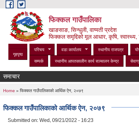
Skip to main content
फिक्कल गाउँपालिका
खाङसाङ, सिन्धुली, वाग्मती प्रदेश
फिक्कल समृद्दिको मूल आधार, कृषि, स्वास्थ्य, 
परिचय
वडा कार्यालय
स्थानीय राजपत्र
यो
गृहपृष्ठ
सम्पर्क
स्थानीय आपतकालीन कार्य सञ्‍चालन केन्द्र
सेवाग्
समाचार
You are here
Home
» फिक्कल गाउँपालिकाको आर्थिक ऐन, २०७९
फिक्कल गाउँपालिकाको आर्थिक ऐन, २०७९
Submitted on:
Wed, 09/21/2022 - 16:23