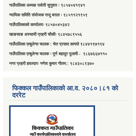
गाउँपालिका अध्यक्ष पार्वती सुनुवार ः ९८५४०४१९४१
न्यायिक समिति संयोजक राजु बराल ः ९८५११२१९५९
गाउँपालिकाको कार्यालयः ९८५४०४५३४२
खाङसाङ अस्थायी प्रहरी चौकीः ९८४५७८९५५६
गाउँपालिका एम्बुलेन्स चालक : चेत प्रसाद काफ्ले ९८४४१९७१९४
गाउँपालिका एम्बुलेन्स चालक ः पूर्ण बहादुर पुलामी - ९८६७६६७११०
नगर प्रहरी हवल्दारः गणेश कुमार गौतम:: ९८४३०८९३७०
फिक्कल गाउँपालिकाको आ.व. २०८०।८१ को
दररेट