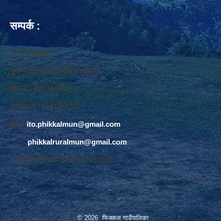
सम्पर्क :
ई. नरेश बराइली
सुचना तथा सञ्‍चार प्रविधि अधिकृत
फोन नं. 9813445685
मोवाईल नं. 9843747501
ईमेलः
ito.phikkalmun@gmail.com
phikkalruralmun@gmail.com
अडियो नोटिस वोर्डः 1610047692026
© 2026 फिक्कल गाउँपालिका