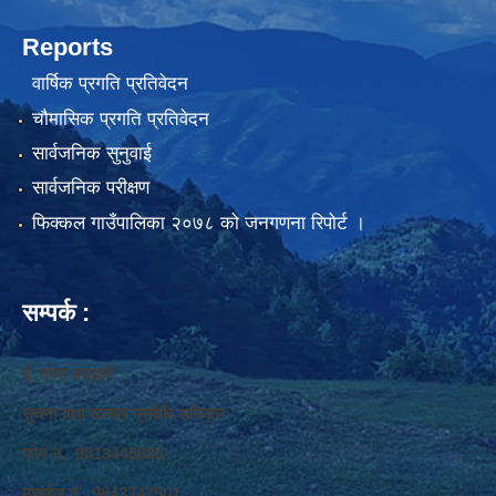
Reports
वार्षिक प्रगति प्रतिवेदन
चौमासिक प्रगति प्रतिवेदन
सार्वजनिक सुनुवाई
सार्वजनिक परीक्षण
फिक्कल गाउँपालिका २०७८ को जनगणना रिपोर्ट ।
सम्पर्क :
ई. नरेश बराइली
सुचना तथा सञ्‍चार प्रविधि अधिकृत
फोन नं. 9813445685
मोवाईल नं. 9843747501