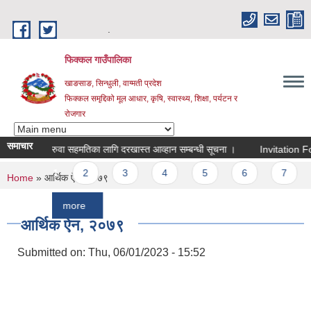
Skip to main content
.
फिक्कल गाउँपालिका
खाङसाङ, सिन्धुली, वाग्मती प्रदेश
फिक्कल समृद्दिको मूल आधार, कृषि, स्वास्थ्य, शिक्षा, पर्यटन र
रोजगार
समाचार
सरुवा सहमतिका लागि दरखास्त आव्हान सम्बन्धी सूचना ।
Invitation For Bids
Pages
1
2
3
4
5
6
7
8
You are here
Home
» आर्थिक ऐन, २०७९
more
आर्थिक ऐन, २०७९
Submitted on:
Thu, 06/01/2023 - 15:52