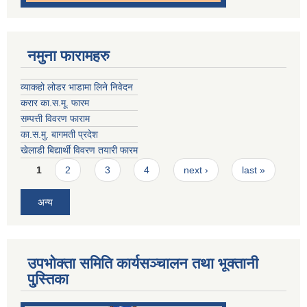
नमुना फारामहरु
व्याकहो लोडर भाडामा लिने निवेदन
करार का.स.मू. फारम
सम्पत्ती विवरण फाराम
का.स.मु. बागमती प्रदेश
खेलाडी बिद्यार्थी विवरण तयारी फारम
Pages
1
2
3
4
next ›
last »
अन्य
उपभोक्ता समिति कार्यसञ्चालन तथा भूक्तानी
पु्स्तिका