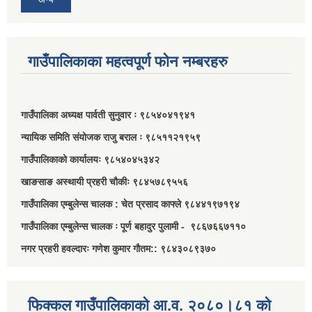
गाउँपालिकाका महत्वपूर्ण फोन नम्बरहरु
गाउँपालिका अध्यक्ष पार्वती सुनुवार ः ९८५४०४१९४१
न्यायिक समिति संयोजक राजु बराल ः ९८५११२१९५९
गाउँपालिकाको कार्यालयः ९८५४०४५३४२
खाङसाङ अस्थायी प्रहरी चौकीः ९८४५७८९५५६
गाउँपालिका एम्बुलेन्स चालक : चेत प्रसाद काफ्ले ९८४४१९७१९४
गाउँपालिका एम्बुलेन्स चालक ः पूर्ण बहादुर पुलामी - ९८६७६६७११०
नगर प्रहरी हवल्दारः गणेश कुमार गौतम:: ९८४३०८९३७०
फिक्कल गाउँपालिकाको आ.व. २०८०।८१ को