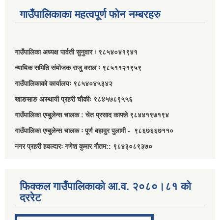
गाउँपालिकाका महत्वपूर्ण फोन नम्बरहरु
गाउँपालिका अध्यक्ष पार्वती सुनुवार ः ९८५४०४१९४१
न्यायिक समिति संयोजक राजु बराल ः ९८५११२१९५९
गाउँपालिकाको कार्यालयः ९८५४०४५३४२
खाङसाङ अस्थायी प्रहरी चौकीः ९८४५७८९५५६
गाउँपालिका एम्बुलेन्स चालक : चेत प्रसाद काफ्ले ९८४४१९७१९४
गाउँपालिका एम्बुलेन्स चालक ः पूर्ण बहादुर पुलामी - ९८६७६६७११०
नगर प्रहरी हवल्दारः गणेश कुमार गौतम:: ९८४३०८९३७०
फिक्कल गाउँपालिकाको आ.व. २०८०।८१ को
दररेट