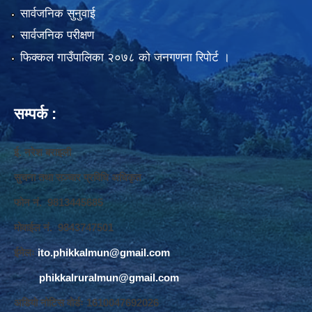
सार्वजनिक सुनुवाई
सार्वजनिक परीक्षण
फिक्कल गाउँपालिका २०७८ को जनगणना रिपोर्ट ।
सम्पर्क :
ई. नरेश बराइली
सुचना तथा सञ्‍चार प्रविधि अधिकृत
फोन नं. 9813445685
मोवाईल नं. 9843747501
ईमेलः
ito.phikkalmun@gmail.com
phikkalruralmun@gmail.com
अडियो नोटिस वोर्डः 1610047692026