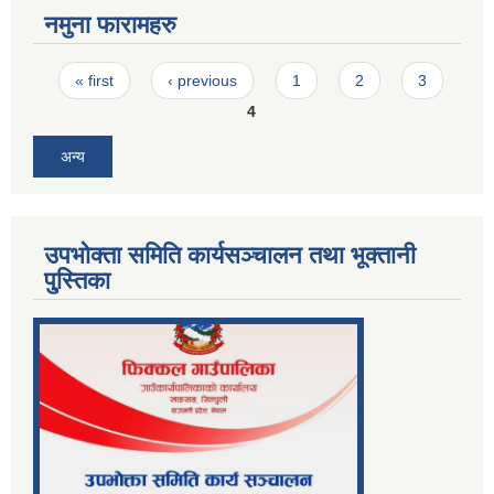
नमुना फारामहरु
Pages
« first
‹ previous
1
2
3
4
अन्य
उपभोक्ता समिति कार्यसञ्चालन तथा भूक्तानी
पु्स्तिका