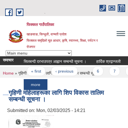
Skip to main content
.
फिक्कल गाउँपालिका
खाङसाङ, सिन्धुली, वाग्मती प्रदेश
फिक्कल समृद्दिको मूल आधार, कृषि, स्वास्थ्य, शिक्षा, पर्यटन र
रोजगार
समाचार
सिलबन्दी दरभाउपत्र आह्वान सम्बन्धी सूचना ।
हार्दिक श्रद्वान्जली
सिलबन्
Pages
« first
‹ previous
…
6
7
8
You are here
Home
» गृहिणी महिलाहरूका लागि शिप विकास तालिम सम्बन्धी सूचना ‌।
more
गृहिणी महिलाहरूका लागि शिप विकास तालिम
सम्बन्धी सूचना ‌।
Submitted on:
Mon, 02/03/2025 - 14:21