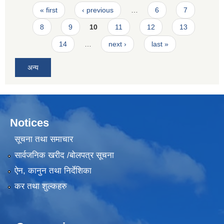
Pages
« first
‹ previous
…
6
7
8
9
10
11
12
13
14
…
next ›
last »
अन्य
Notices
सूचना तथा समाचार
सार्वजनिक खरीद /बोलपत्र सूचना
ऐन, कानुन तथा निर्देशिका
कर तथा शुल्कहरु