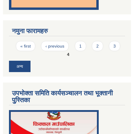
नमुना फारामहरु
Pages
« first
‹ previous
1
2
3
4
अन्य
उपभोक्ता समिति कार्यसञ्चालन तथा भूक्तानी
पु्स्तिका