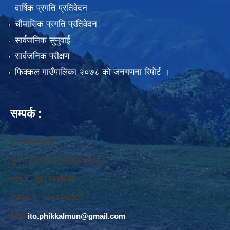
वार्षिक प्रगति प्रतिवेदन
चौमासिक प्रगति प्रतिवेदन
सार्वजनिक सुनुवाई
सार्वजनिक परीक्षण
फिक्कल गाउँपालिका २०७८ को जनगणना रिपोर्ट ।
सम्पर्क :
ई. नरेश बराइली
सुचना तथा सञ्‍चार प्रविधि अधिकृत
फोन नं. 9813445685
मोवाईल नं. 9843747501
ईमेलः
ito.phikkalmun@gmail.com