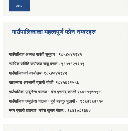
अन्य
गाउँपालिकाका महत्वपूर्ण फोन नम्बरहरु
गाउँपालिका अध्यक्ष पार्वती सुनुवार ः ९८५४०४१९४१
न्यायिक समिति संयोजक राजु बराल ः ९८५११२१९५९
गाउँपालिकाको कार्यालयः ९८५४०४५३४२
खाङसाङ अस्थायी प्रहरी चौकीः ९८४५७८९५५६
गाउँपालिका एम्बुलेन्स चालक : चेत प्रसाद काफ्ले ९८४४१९७१९४
गाउँपालिका एम्बुलेन्स चालक ः पूर्ण बहादुर पुलामी - ९८६७६६७११०
नगर प्रहरी हवल्दारः गणेश कुमार गौतम:: ९८४३०८९३७०