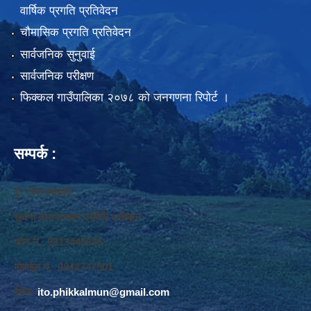
वार्षिक प्रगति प्रतिवेदन
चौमासिक प्रगति प्रतिवेदन
सार्वजनिक सुनुवाई
सार्वजनिक परीक्षण
फिक्कल गाउँपालिका २०७८ को जनगणना रिपोर्ट ।
सम्पर्क :
ई. नरेश बराइली
सुचना तथा सञ्‍चार प्रविधि अधिकृत
फोन नं. 9813445685
मोवाईल नं. 9843747501
ईमेलः
ito.phikkalmun@gmail.com