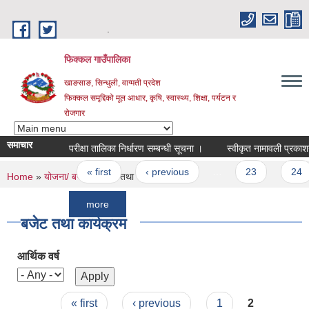
Skip to main content
.
फिक्कल गाउँपालिका
खाङसाङ, सिन्धुली, वाग्मती प्रदेश
फिक्कल समृद्दिको मूल आधार, कृषि, स्वास्थ्य, शिक्षा, पर्यटन र
रोजगार
समाचार
परीक्षा तालिका निर्धारण सम्बन्धी सूचना ।
स्वीकृत नामावली प्रकाशन सम्बन्
Pages
« first
‹ previous
…
23
24
You are here
Home
»
योजना/ बजेट
» बजेट तथा कार्यक्रम
more
बजेट तथा कार्यक्रम
आर्थिक वर्ष
Pages
« first
‹ previous
1
2