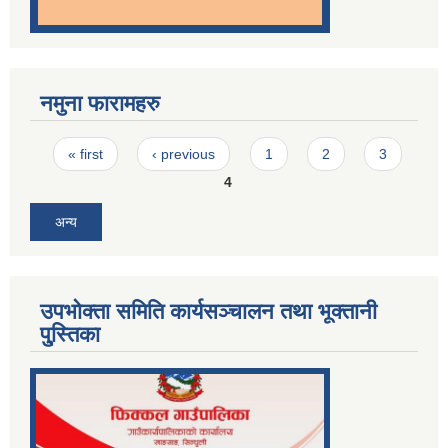
नमुना फारामहरु
Pages
« first
‹ previous
1
2
3
4
अन्य
उपभोक्ता समिति कार्यसञ्चालन तथा भूक्तानी
पु्स्तिका