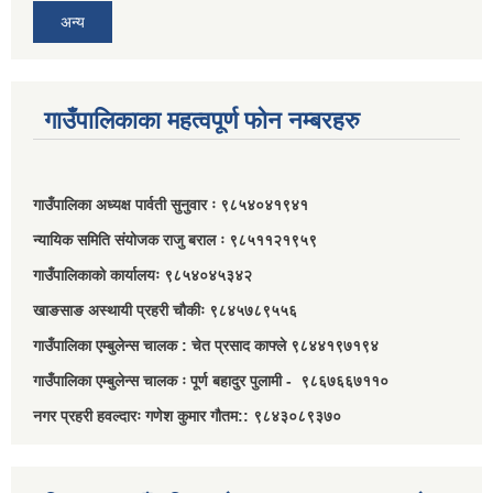
अन्य
गाउँपालिकाका महत्वपूर्ण फोन नम्बरहरु
गाउँपालिका अध्यक्ष पार्वती सुनुवार ः ९८५४०४१९४१
न्यायिक समिति संयोजक राजु बराल ः ९८५११२१९५९
गाउँपालिकाको कार्यालयः ९८५४०४५३४२
खाङसाङ अस्थायी प्रहरी चौकीः ९८४५७८९५५६
गाउँपालिका एम्बुलेन्स चालक : चेत प्रसाद काफ्ले ९८४४१९७१९४
गाउँपालिका एम्बुलेन्स चालक ः पूर्ण बहादुर पुलामी - ९८६७६६७११०
नगर प्रहरी हवल्दारः गणेश कुमार गौतम:: ९८४३०८९३७०