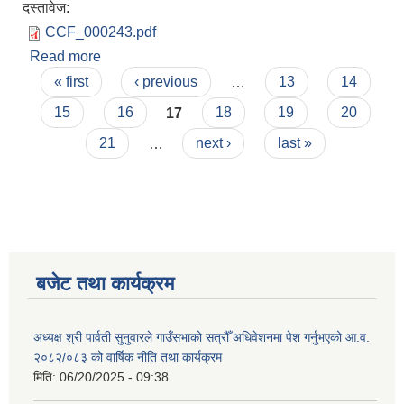
दस्तावेज:
CCF_000243.pdf
Read more
about मासुमा आत्मनिर्भरताको लागि बाख्रापालन
Pages
कार्यक्रमको सूचना प्रकाशित गरिएको बारे सूचना ।
« first
‹ previous
…
13
14
15
16
17
18
19
20
21
…
next ›
last »
बजेट तथा कार्यक्रम
अध्यक्ष श्री पार्वती सुनुवारले गाउँसभाको सत्रौँ अधिवेशनमा पेश गर्नुभएको आ.व.
२०८२/०८३ को वार्षिक नीति तथा कार्यक्रम
मिति:
06/20/2025 - 09:38