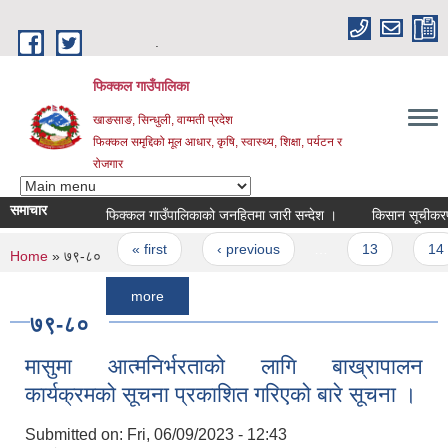
Skip to main content
.
फिक्कल गाउँपालिका
खाङसाङ, सिन्धुली, वाग्मती प्रदेश
फिक्कल समृद्दिको मूल आधार, कृषि, स्वास्थ्य, शिक्षा, पर्यटन र
रोजगार
समाचार
फिक्कल गाउँपालिकाको जनहितमा जारी सन्देश ।
किसान सूचीकरण कार्यमा 
Pages
« first
‹ previous
…
13
14
You are here
Home
» ७९-८०
more
७९-८०
मासुमा आत्मनिर्भरताको लागि बाख्रापालन
कार्यक्रमको सूचना प्रकाशित गरिएको बारे सूचना ।
Submitted on:
Fri, 06/09/2023 - 12:43