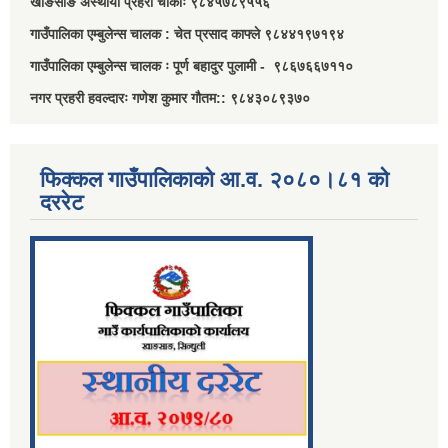
खाङसाङ अस्थायी प्रहरी चौकीः ९८४५७८९५५६
गाउँपालिका एम्बुलेन्स चालक : चेत प्रसाद काफ्ले ९८४४१९७१९४
गाउँपालिका एम्बुलेन्स चालक ः पूर्ण बहादुर पुलामी - ९८६७६६७११०
नगर प्रहरी हवल्दारः गणेश कुमार गौतम:: ९८४३०८९३७०
फिक्कल गाउँपालिकाको आ.व. २०८०।८१ को
दररेट