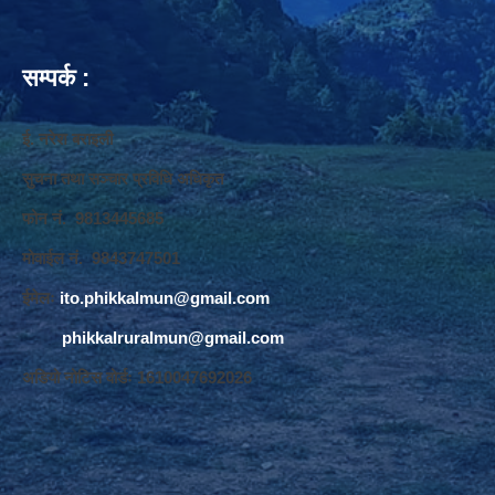
सम्पर्क :
ई. नरेश बराइली
सुचना तथा सञ्‍चार प्रविधि अधिकृत
फोन नं. 9813445685
मोवाईल नं. 9843747501
ईमेलः
ito.phikkalmun@gmail.com
phikkalruralmun@gmail.com
अडियो नोटिस वोर्डः 1610047692026