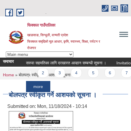
Skip to main content
.
फिक्कल गाउँपालिका
खाङसाङ, सिन्धुली, वाग्मती प्रदेश
फिक्कल समृद्दिको मूल आधार, कृषि, स्वास्थ्य, शिक्षा, पर्यटन र
रोजगार
समाचार
सरुवा सहमतिका लागि दरखास्त आव्हान सम्बन्धी सूचना ।
Invitation For 
Pages
1
2
3
4
5
6
7
You are here
Home
» बोलपत्र स्वीकृत गर्ने आशयको सूचना ।
more
बोलपत्र स्वीकृत गर्ने आशयको सूचना ।
Submitted on:
Mon, 11/18/2024 - 10:14