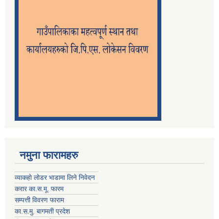
नमुना फारामहरु
व्याकहो लोडर भाडामा लिने निवेदन
करार का.स.मू. फारम
सम्पत्ती विवरण फाराम
का.स.मु. बागमती प्रदेश