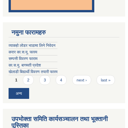
नमुना फारामहरु
व्याकहो लोडर भाडामा लिने निवेदन
करार का.स.मू. फारम
सम्पत्ती विवरण फाराम
का.स.मु. बागमती प्रदेश
खेलाडी बिद्यार्थी विवरण तयारी फारम
Pages
1
2
3
4
next ›
last »
अन्य
उपभोक्ता समिति कार्यसञ्चालन तथा भूक्तानी
पु्स्तिका