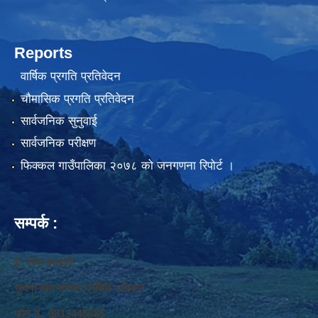
Reports
वार्षिक प्रगति प्रतिवेदन
चौमासिक प्रगति प्रतिवेदन
सार्वजनिक सुनुवाई
सार्वजनिक परीक्षण
फिक्कल गाउँपालिका २०७८ को जनगणना रिपोर्ट ।
सम्पर्क :
ई. नरेश बराइली
सुचना तथा सञ्‍चार प्रविधि अधिकृत
फोन नं. 9813445685