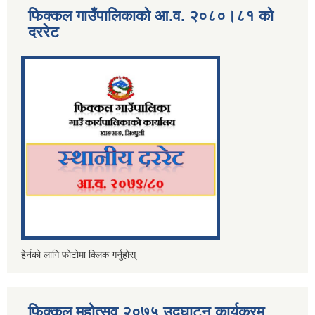
फिक्कल गाउँपालिकाको आ.व. २०८०।८१ को
दररेट
हेर्नको लागि फोटोमा क्लिक गर्नुहोस्
फिक्कल महोत्सव २०७५ उद्घाटन कार्यक्रम