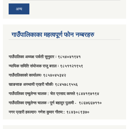
अन्य
गाउँपालिकाका महत्वपूर्ण फोन नम्बरहरु
गाउँपालिका अध्यक्ष पार्वती सुनुवार ः ९८५४०४१९४१
न्यायिक समिति संयोजक राजु बराल ः ९८५११२१९५९
गाउँपालिकाको कार्यालयः ९८५४०४५३४२
खाङसाङ अस्थायी प्रहरी चौकीः ९८४५७८९५५६
गाउँपालिका एम्बुलेन्स चालक : चेत प्रसाद काफ्ले ९८४४१९७१९४
गाउँपालिका एम्बुलेन्स चालक ः पूर्ण बहादुर पुलामी - ९८६७६६७११०
नगर प्रहरी हवल्दारः गणेश कुमार गौतम:: ९८४३०८९३७०