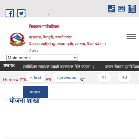
Skip to main content
.
फिक्कल गाउँपालिका
खाङसाङ, सिन्धुली, वाग्मती प्रदेश
फिक्कल समृद्दिको मूल आधार, कृषि, स्वास्थ्य, शिक्षा, पर्यटन र
रोजगार
समाचार
प्राविधिक सहायक पदको दरखास्त दिने फाराम ।
करार सेवामा प्राविधिक सहायकक
Pages
« first
‹ previous
…
47
48
49
You are here
Home
»
शाखाहरु
»
प्रशासन शाखा
» योजना शाखा
more
योजना शाखा