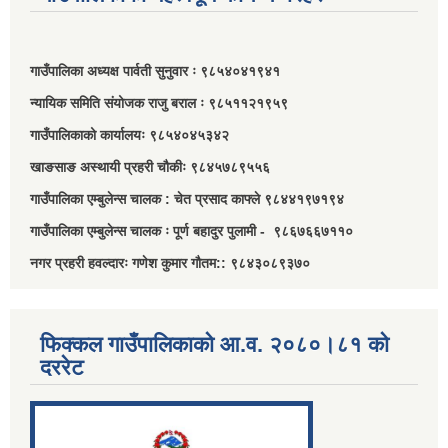
गाउँपालिका अध्यक्ष पार्वती सुनुवार ः ९८५४०४१९४१
न्यायिक समिति संयोजक राजु बराल ः ९८५११२१९५९
गाउँपालिकाको कार्यालयः ९८५४०४५३४२
खाङसाङ अस्थायी प्रहरी चौकीः ९८४५७८९५५६
गाउँपालिका एम्बुलेन्स चालक : चेत प्रसाद काफ्ले ९८४४१९७१९४
गाउँपालिका एम्बुलेन्स चालक ः पूर्ण बहादुर पुलामी - ९८६७६६७११०
नगर प्रहरी हवल्दारः गणेश कुमार गौतम:: ९८४३०८९३७०
फिक्कल गाउँपालिकाको आ.व. २०८०।८१ को
दररेट