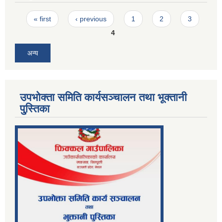
Pages
« first
‹ previous
1
2
3
4
अन्य
उपभोक्ता समिति कार्यसञ्चालन तथा भूक्तानी
पु्स्तिका