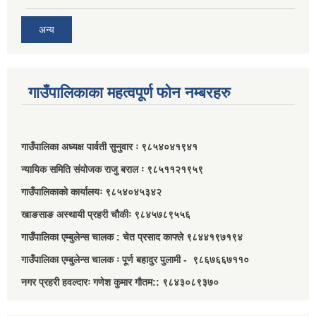
अन्य
गाउँपालिकाका महत्वपूर्ण फोन नम्बरहरु
गाउँपालिका अध्यक्ष पार्वती सुनुवार ः ९८५४०४१९४१
न्यायिक समिति संयोजक राजु बराल ः ९८५११२१९५९
गाउँपालिकाको कार्यालयः ९८५४०४५३४२
खाङसाङ अस्थायी प्रहरी चौकीः ९८४५७८९५५६
गाउँपालिका एम्बुलेन्स चालक : चेत प्रसाद काफ्ले ९८४४१९७१९४
गाउँपालिका एम्बुलेन्स चालक ः पूर्ण बहादुर पुलामी - ९८६७६६७११०
नगर प्रहरी हवल्दारः गणेश कुमार गौतम:: ९८४३०८९३७०