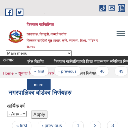
Skip to main content
.
फिक्कल गाउँपालिका
खाङसाङ, सिन्धुली, वाग्मती प्रदेश
फिक्कल समृद्दिको मूल आधार, कृषि, स्वास्थ्य, शिक्षा, पर्यटन र
रोजगार
समाचार
प्रेस विज्ञप्ति
फिक्कल गाउँपालिकाको विपत व्यवस्थपन समितिका निर्णयहरुः
Pages
« first
‹ previous
…
48
49
You are here
Home
»
सूचना/ निर्णय
»
निर्णयहरु
» नगरपालिका बोर्डका निर्णयहरु
more
नगरपालिका बोर्डका निर्णयहरु
आर्थिक वर्ष
Pages
« first
‹ previous
1
2
3