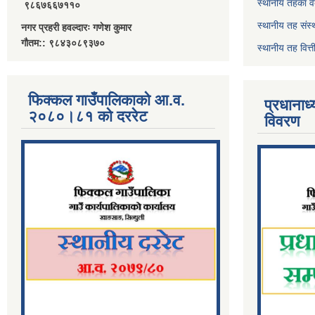
स्थानीय तहका व
९८६७६६७११०
स्थानीय तह संस्
नगर प्रहरी हवल्दारः गणेश कुमार
गौतम:: ९८४३०८९३७०
स्थानीय तह वित
फिक्कल गाउँपालिकाको आ.व.
प्रधानाध
२०८०।८१ को दररेट
विवरण