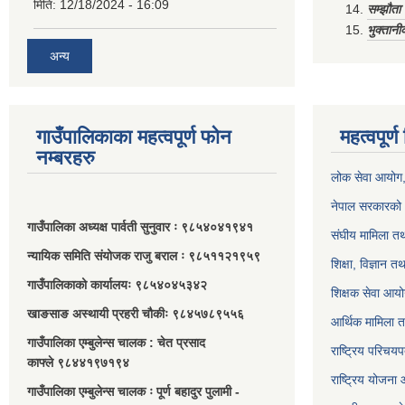
मिति:
12/18/2024 - 16:09
सम्झौत
भुक्तानी
अन्य
गाउँपालिकाका महत्वपूर्ण फोन
महत्वपूर्
नम्बरहरु
लोक सेवा आयोग
नेपाल सरकारको 
गाउँपालिका अध्यक्ष पार्वती सुनुवार ः ९८५४०४१९४१
संघीय मामिला तथ
न्यायिक समिति संयोजक राजु बराल ः ९८५११२१९५९
शिक्षा, विज्ञान त
गाउँपालिकाको कार्यालयः ९८५४०४५३४२
शिक्षक सेवा आय
खाङसाङ अस्थायी प्रहरी चौकीः ९८४५७८९५५६
आर्थिक मामिला त
गाउँपालिका एम्बुलेन्स चालक : चेत प्रसाद
राष्ट्रिय परिचय
काफ्ले ९८४४१९७१९४
राष्ट्रिय योजना
गाउँपालिका एम्बुलेन्स चालक ः पूर्ण बहादुर पुलामी -