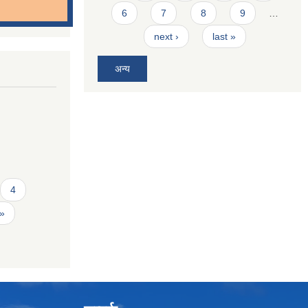
6
7
8
9
…
next ›
last »
अन्य
4
 »