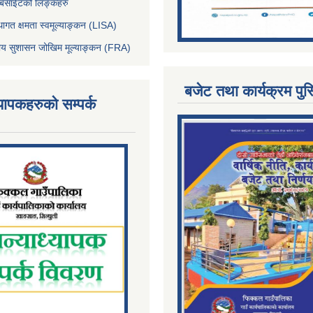
ेबसाईटको लिङ्कहरु
थागत क्षमता स्वमूल्याङ्कन (LISA)
्तीय सुशासन जोखिम मूल्याङ्कन (FRA)
बजेट तथा कार्यक्रम पुस
्यापकहरुको सम्पर्क