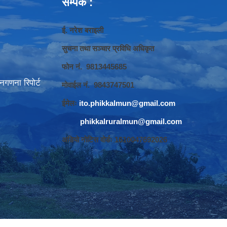
सम्पर्क :
ई. नरेश बराइली
सुचना तथा सञ्‍चार प्रविधि अधिकृत
फोन नं. 9813445685
गणना रिपोर्ट
मोवाईल नं. 9843747501
ईमेलः
ito.phikkalmun@gmail.com
phikkalruralmun@gmail.com
अडियो नोटिस वोर्डः 1610047692026