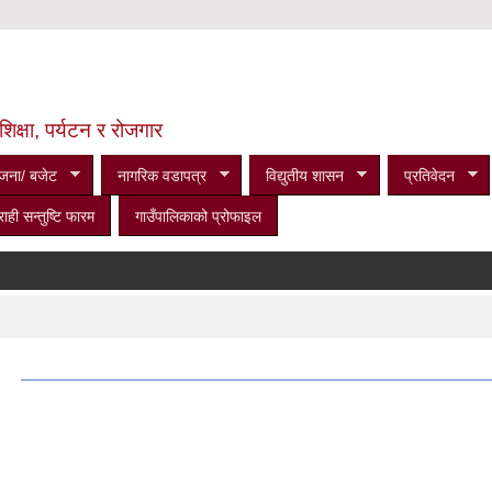
शिक्षा, पर्यटन र रोजगार
जना/ बजेट
नागरिक वडापत्र
विद्युतीय शासन
प्रतिवेदन
राही सन्तुष्टि फारम
गाउँपालिकाको प्रोफाइल