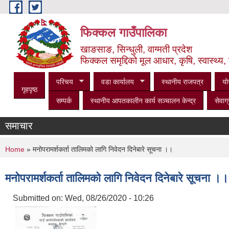
Skip to main content
फिक्कल गाउँपालिका
खाङसाङ, सिन्धुली, वाग्मती प्रदेश
फिक्कल समृद्दिको मूल आधार, कृषि, स्वास्थ्य, 
परिचय
वडा कार्यालय
स्थानीय राजपत्र
यो
गृहपृष्ठ
सम्पर्क
स्थानीय आपतकालीन कार्य सञ्‍चालन केन्द्र
सेवाग्
समाचार
You are here
Home
» मनोपरामर्शकर्ता तालिमको लागि निवेदन दिनेबारे सूचना ।।
मनोपरामर्शकर्ता तालिमको लागि निवेदन दिनेबारे सूचना ।।
Submitted on:
Wed, 08/26/2020 - 10:26