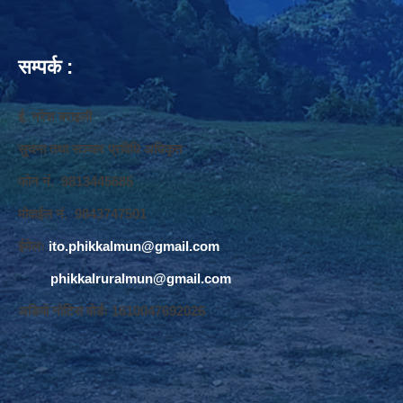
सम्पर्क :
ई. नरेश बराइली
सुचना तथा सञ्‍चार प्रविधि अधिकृत
फोन नं. 9813445685
मोवाईल नं. 9843747501
ईमेलः
ito.phikkalmun@gmail.com
phikkalruralmun@gmail.com
अडियो नोटिस वोर्डः 1610047692026