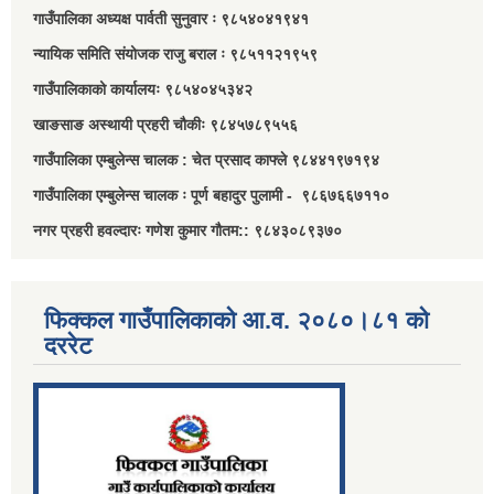
गाउँपालिका अध्यक्ष पार्वती सुनुवार ः ९८५४०४१९४१
न्यायिक समिति संयोजक राजु बराल ः ९८५११२१९५९
गाउँपालिकाको कार्यालयः ९८५४०४५३४२
खाङसाङ अस्थायी प्रहरी चौकीः ९८४५७८९५५६
गाउँपालिका एम्बुलेन्स चालक : चेत प्रसाद काफ्ले ९८४४१९७१९४
गाउँपालिका एम्बुलेन्स चालक ः पूर्ण बहादुर पुलामी - ९८६७६६७११०
नगर प्रहरी हवल्दारः गणेश कुमार गौतम:: ९८४३०८९३७०
फिक्कल गाउँपालिकाको आ.व. २०८०।८१ को
दररेट