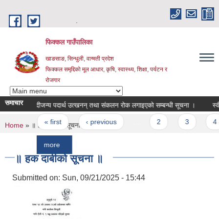
Skip to main content
.
फिक्कल गाउँपालिका
खाङसाङ, सिन्धुली, वाग्मती प्रदेश
फिक्कल समृद्दिको मूल आधार, कृषि, स्वास्थ्य, शिक्षा, पर्यटन र
रोजगार
समाचार
नदीजन्य पदार्थ उत्खनन् तथा संकलन रोक लगाइएको सम्बन्धी सूचना ।
स्वीकृत 
Pages
« first
‹ previous
…
2
3
4
You are here
Home
» ॥ हक दाबीको सूचना ॥
more
॥ हक दाबीको सूचना ॥
Submitted on:
Sun, 09/21/2025 - 15:44